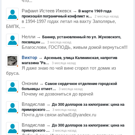
что...
Рафаил Истеев Ижевск
→
В марте 1969 года
произошёл пограничный конфликт н...
2 месяца назад
в 1994-1997 годах летал на вахту Заполярье,
БМПК, ...
Нелли
→
Баннер, установленный по ул. Жуковского,
посвящен ...
3 месяца назад
Благослови, ГОСПОДЬ, живым домой вернуться!!!
Виктор
→
Арсеньев, улица Калининская, напротив
магазина "Ра...
3 месяца назад
Я даже знаю по чей вине сгорел тот домик из
бруса.
Ононим
→
Самое сердечное отделение городской
больницы отмет...
3 месяца назад
Почему не дозвониться до врачей
Владислав
→
До 300 долларов за килограмм: цена на
приморского ...
3 месяца назад
Почта для связи ashad1@yandex.ru
Владислав
→
До 300 долларов за килограмм: цена на
приморского ...
3 месяца назад