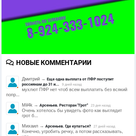
НОВЫЕ КОММЕНТАРИИ
Дмитрий
→
Еще одна выплата от ПФР поступит
россиянам до 31 и...
9 дней назад
мухлют ПФР нет чтоб всем выплатить без всякий
попр...
Mil4k
→
Арсеньев. Ресторан "Грот"
23 дня назад
Очень хотелось бы увидеть фото как выглядит
грот б...
Михаил
→
Арсеньев. Где купаться?
27 дней назад
Конечно, угробить речку, а потом рассказывать,