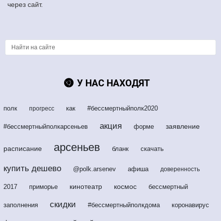
через сайт.
У НАС НАХОДЯТ
полк
как
#бессмертныйполк2020
прогресс
акция
заявление
#бессмертныйполкарсеньев
форме
арсеньев
расписание
бланк
скачать
купить дешево
@polk.arsenev
афиша
доверенность
кинотеатр
космос
2017
приморье
бессмертный
скидки
заполнения
#бессмертныйполкдома
коронавирус