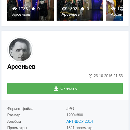
1802
0
1722
0
1567
Арсеньев
Арсеньев
Арсеньев
0
0
0
Арсеньев
26.10.2016
21:53
Скачать
Формат файла
JPG
Размер
1200×800
Альбом
АРТ-ШОУ 2014
Просмотры
1521 просмотр