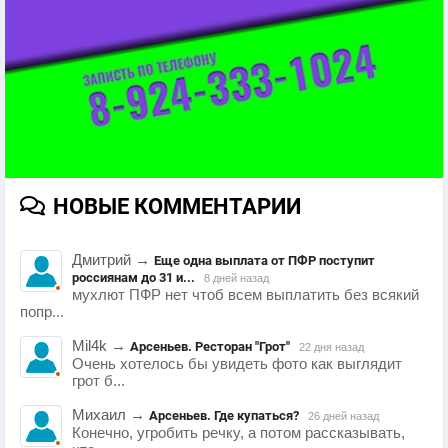
НОВЫЕ КОММЕНТАРИИ
Дмитрий
→
Еще одна выплата от ПФР поступит
россиянам до 31 и...
8 дней назад
мухлют ПФР нет чтоб всем выплатить без всякий
попр...
Mil4k
→
Арсеньев. Ресторан "Грот"
22 дня назад
Очень хотелось бы увидеть фото как выглядит
грот б...
Михаил
→
Арсеньев. Где купаться?
26 дней назад
Конечно, угробить речку, а потом рассказывать,