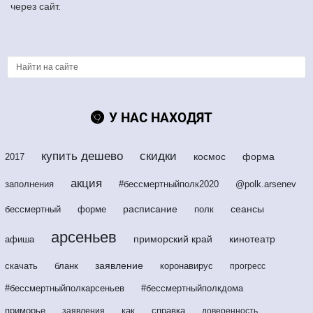
через сайт.
У НАС НАХОДЯТ
купить дешево
скидки
космос
форма
2017
акция
заполнения
#бессмертныйполк2020
@polk.arsenev
расписание
сеансы
бессмертный
форме
полк
арсеньев
приморский край
кинотеатр
афиша
заявление
скачать
бланк
коронавирус
прогресс
#бессмертныйполкарсеньев
#бессмертныйполкдома
приморье
как
справка
заявления
доверенность