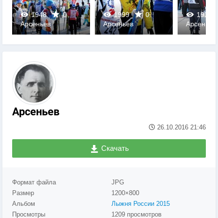
1948
0
1999
0
1937
Арсеньев
Арсеньев
Арсеньев
0
0
0
Арсеньев
26.10.2016
21:46
Скачать
Формат файла
JPG
Размер
1200×800
Альбом
Лыжня России 2015
Просмотры
1209 просмотров