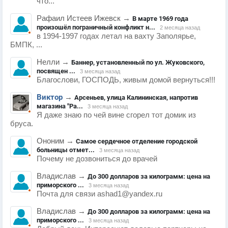
что...
Рафаил Истеев Ижевск
→
В марте 1969 года
произошёл пограничный конфликт н...
2 месяца назад
в 1994-1997 годах летал на вахту Заполярье,
БМПК, ...
Нелли
→
Баннер, установленный по ул. Жуковского,
посвящен ...
3 месяца назад
Благослови, ГОСПОДЬ, живым домой вернуться!!!
Виктор
→
Арсеньев, улица Калининская, напротив
магазина "Ра...
3 месяца назад
Я даже знаю по чей вине сгорел тот домик из
бруса.
Ононим
→
Самое сердечное отделение городской
больницы отмет...
3 месяца назад
Почему не дозвониться до врачей
Владислав
→
До 300 долларов за килограмм: цена на
приморского ...
3 месяца назад
Почта для связи ashad1@yandex.ru
Владислав
→
До 300 долларов за килограмм: цена на
приморского ...
3 месяца назад