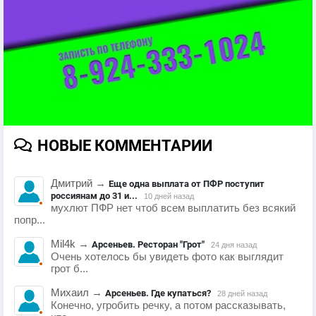
НОВЫЕ КОММЕНТАРИИ
Дмитрий
→
Еще одна выплата от ПФР поступит
россиянам до 31 и...
10 дней назад
мухлют ПФР нет чтоб всем выплатить без всякий
попр...
Mil4k
→
Арсеньев. Ресторан "Грот"
24 дня назад
Очень хотелось бы увидеть фото как выглядит
грот б...
Михаил
→
Арсеньев. Где купаться?
28 дней назад
Конечно, угробить речку, а потом рассказывать,