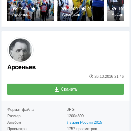
1949
0
2000
0
1937
Арсеньев
Арсеньев
Арсеньев
0
0
0
Арсеньев
26.10.2016
21:46
Скачать
Формат файла
JPG
Размер
1200×800
Альбом
Лыжня России 2015
Просмотры
1757 просмотров