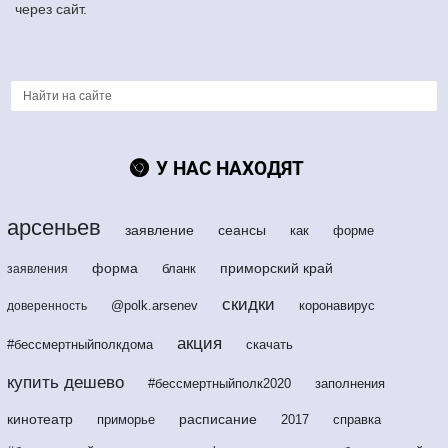
через сайт.
У НАС НАХОДЯТ
арсеньев
заявление
сеансы
как
форме
форма
приморский край
бланк
заявления
скидки
@polk.arsenev
коронавирус
доверенность
акция
#бессмертныйполкдома
скачать
купить дешево
#бессмертныйполк2020
заполнения
кинотеатр
расписание
приморье
2017
справка