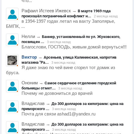
что...
Рафаил Истеев Ижевск
→
В марте 1969 года
произошёл пограничный конфликт н...
2 месяца назад
в 1994-1997 годах летал на вахту Заполярье,
БМПК, ...
Нелли
→
Баннер, установленный по ул. Жуковского,
посвящен ...
3 месяца назад
Благослови, ГОСПОДЬ, живым домой вернуться!!!
Виктор
→
Арсеньев, улица Калининская, напротив
магазина "Ра...
3 месяца назад
Я даже знаю по чей вине сгорел тот домик из
бруса.
Ононим
→
Самое сердечное отделение городской
больницы отмет...
3 месяца назад
Почему не дозвониться до врачей
Владислав
→
До 300 долларов за килограмм: цена на
приморского ...
3 месяца назад
Почта для связи ashad1@yandex.ru
Владислав
→
До 300 долларов за килограмм: цена на
приморского ...
3 месяца назад