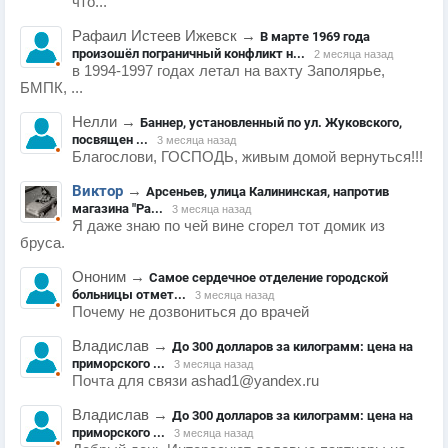
что...
Рафаил Истеев Ижевск
→
В марте 1969 года
произошёл пограничный конфликт н...
2 месяца назад
в 1994-1997 годах летал на вахту Заполярье,
БМПК, ...
Нелли
→
Баннер, установленный по ул. Жуковского,
посвящен ...
3 месяца назад
Благослови, ГОСПОДЬ, живым домой вернуться!!!
Виктор
→
Арсеньев, улица Калининская, напротив
магазина "Ра...
3 месяца назад
Я даже знаю по чей вине сгорел тот домик из
бруса.
Ононим
→
Самое сердечное отделение городской
больницы отмет...
3 месяца назад
Почему не дозвониться до врачей
Владислав
→
До 300 долларов за килограмм: цена на
приморского ...
3 месяца назад
Почта для связи ashad1@yandex.ru
Владислав
→
До 300 долларов за килограмм: цена на
приморского ...
3 месяца назад