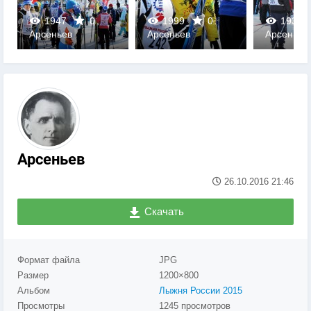
1947
0
1999
0
1937
Арсеньев
Арсеньев
Арсеньев
0
0
0
Арсеньев
26.10.2016
21:46
Скачать
Формат файла
JPG
Размер
1200×800
Альбом
Лыжня России 2015
Просмотры
1245 просмотров