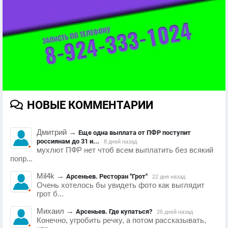
НОВЫЕ КОММЕНТАРИИ
Дмитрий
→
Еще одна выплата от ПФР поступит
россиянам до 31 и...
8 дней назад
мухлют ПФР нет чтоб всем выплатить без всякий
попр...
Mil4k
→
Арсеньев. Ресторан "Грот"
22 дня назад
Очень хотелось бы увидеть фото как выглядит
грот б...
Михаил
→
Арсеньев. Где купаться?
26 дней назад
Конечно, угробить речку, а потом рассказывать,