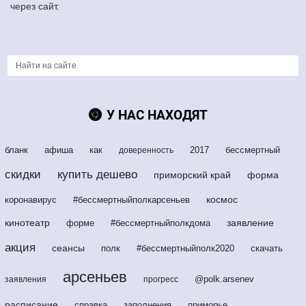
через сайт.
У НАС НАХОДЯТ
бланк
афиша
как
2017
бессмертный
доверенность
скидки
купить дешево
приморский край
форма
космос
коронавирус
#бессмертныйполкарсеньев
кинотеатр
заявление
форме
#бессмертныйполкдома
акция
сеансы
полк
#бессмертныйполк2020
скачать
арсеньев
@polk.arsenev
заявления
прогресс
расписание
справка
заполнения
приморье