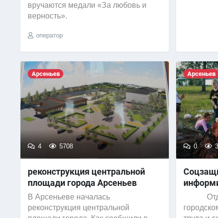
вручаются медали «За любовь и
верность».
оператор
Арсеньев
Арсеньев
4
5708
0
3
реконструкция центральной
Соцзащи
площади города Арсеньев
информ
В Арсеньеве началась
Отдел 
реконструкция центральной
городско