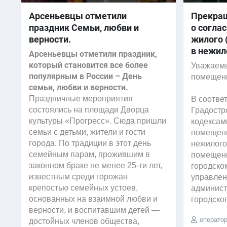
Арсеньевцы отметили
Прекра
праздник Семьи, любви и
о согла
верности.
жилого 
в нежил
Арсеньевцы отметили праздник,
который становится все более
Уважаемы
популярным в России – День
помещен
семьи, любви и верности.
Праздничные мероприятия
В соотве
состоялись на площади Дворца
Градостр
культуры «Прогресс». Сюда пришли
кодексам
семьи с детьми, жители и гости
помещени
города. По традиции в этот день
нежилого
семейным парам, прожившим в
помещени
законном браке не менее 25-ти лет,
городско
известным среди горожан
управлен
крепостью семейных устоев,
админист
основанных на взаимной любви и
городског
верности, и воспитавшим детей —
операто
достойных членов общества,