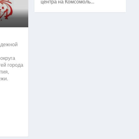
центра на Комсомоль...
одежной
 округа
тей города
тия,
ежи.