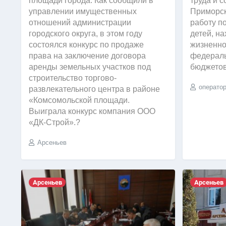
площади города. Как сообщили в
труда и 
управлении имущественных
Приморск
отношений администрации
работу п
городского округа, в этом году
детей, н
состоялся конкурс по продаже
жизненной
права на заключение договора
федераль
аренды земельных участков под
бюджето
строительство торгово-
операто
развлекательного центра в районе
«Комсомольской площади.
Выиграла конкурс компания ООО
«ДК-Строй».?
Арсеньев
Арсеньев
Арсеньев