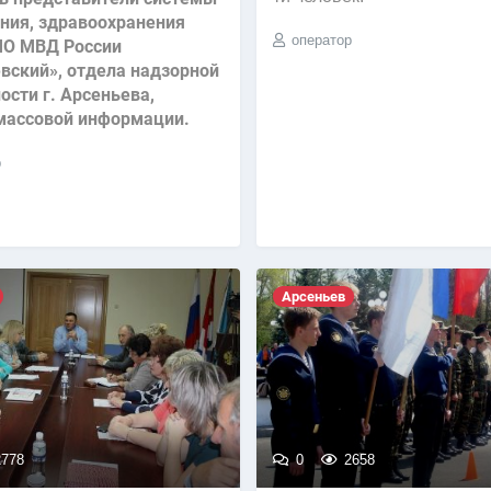
ния, здравоохранения
оператор
МО МВД России
вский», отдела надзорной
ости г. Арсеньева,
массовой информации.
р
Арсеньев
778
0
2658