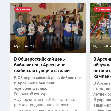
Арсеньев
Арсеньев
0
2006
0
2
В Общероссийский день
В Арсен
бибилиотек в Арсеньеве
обсужда
выбирали суперчитателей
летней 
кампан
В Общероссийский день библиотек
в Арсеньеве выбрали
В Арсень
«суперчитателя».
стол», п
Городской конкурс
летней о
«Суперчитатель-2014» стартовал в
В управл
рамках традиционной Недели
админист
детской и юношеской книги: юным
собралис