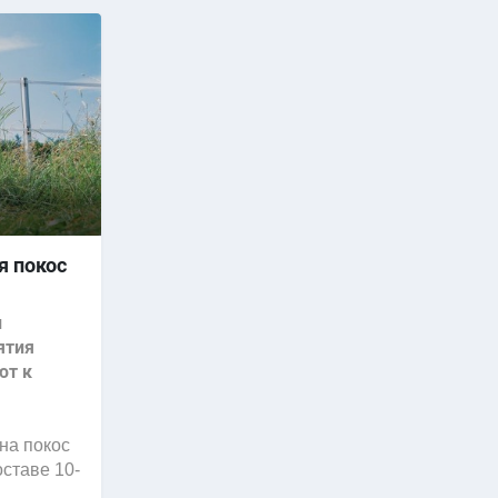
я покос
и
ятия
ют к
на покос
оставе 10-