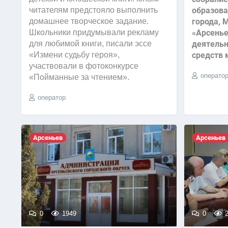
читателям предстояло выполнить
образова
домашнее творческое задание.
города, 
Школьники придумывали рекламу
«Арсенье
для любимой книги, писали эссе
деятельн
«Измени судьбу героя»,
средств 
участвовали в фотоконкурсе
операто
«Пойманные за чтением».
оператор
Арсеньев
Арсеньев
0
1949
0
2