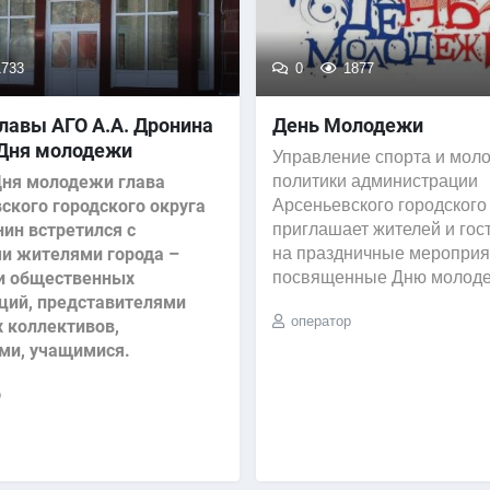
733
0
1877
лавы АГО А.А. Дронина
День Молодежи
 Дня молодежи
Управление спорта и мол
Дня молодежи глава
политики администрации
ского городского округа
Арсеньевского городского
нин встретился с
приглашает жителей и гос
и жителями города –
на праздничные мероприя
и общественных
посвященные Дню молод
ций, представителями
оператор
 коллективов,
ми, учащимися.
р