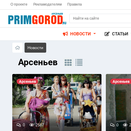
О проекте
Рекламодателям
Правила
НОВОСТИ
СТАТЬИ
Новости
Арсеньев
Арсеньев
Арсеньев
0
2587
0
2