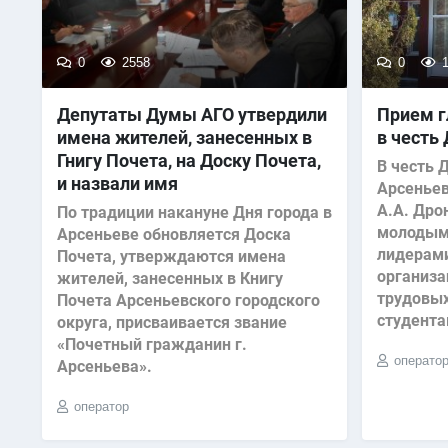
0
2558
0
1
Депутаты Думы АГО утвердили
Прием г
имена жителей, занесенных в
в честь
Гнигу Почета, на Доску Почета,
В честь 
и назвали имя
Арсеньев
А.А. Дро
По традиции накануне Дня города в
молодым
Арсеньеве обновляется Доска
лидерам
Почета, утверждаются имена
организа
жителей, занесенных в Книгу
трудовых
Почета Арсеньевского городского
студента
округа, присваивается звание
«Почетный гражданин г.
операто
Арсеньева».
оператор