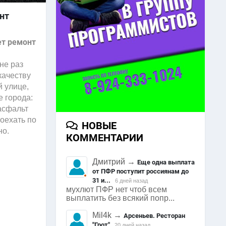
нт
ет ремонт
не раз
качеству
й улице,
 города:
асфальт
роехать по
НОВЫЕ
но.
КОММЕНТАРИИ
Дмитрий
→
Еще одна выплата
от ПФР поступит россиянам до
31 и...
6 дней назад
мухлют ПФР нет чтоб всем
выплатить без всякий попр...
Mil4k
→
Арсеньев. Ресторан
"Грот"
20 дней назад