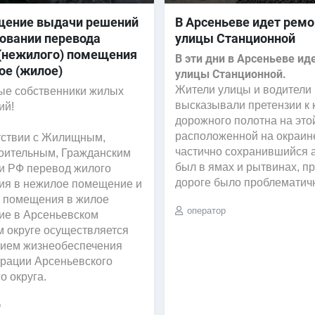
щение выдачи решений
В Арсеньеве идет ремо
совании перевода
улицы Станционной
(нежилого) помещения
В эти дни в Арсеньеве ид
ое (жилое)
улицы Станционной.
Жители улицы и водители 
е собственники жилых
высказывали претензии к 
ий!
дорожного полотна на это
расположенной на окраине
тствии с Жилищным,
частично сохранившийся 
оительным, Гражданским
был в ямах и рытвинах, п
и РФ перевод жилого
дороге было проблематич
я в нежилое помещение и
 помещения в жилое
оператор
е в Арсеньевском
м округе осуществляется
ием жизнеобеспечения
рации Арсеньевского
о округа.
р