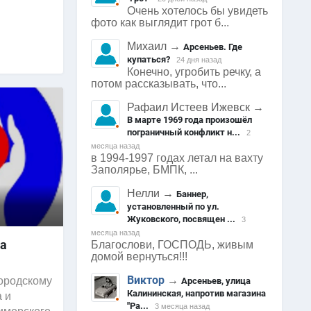
Очень хотелось бы увидеть
фото как выглядит грот б...
Михаил
→
Арсеньев. Где
купаться?
24 дня назад
Конечно, угробить речку, а
потом рассказывать, что...
Рафаил Истеев Ижевск
→
В марте 1969 года произошёл
пограничный конфликт н...
2
месяца назад
в 1994-1997 годах летал на вахту
Заполярье, БМПК, ...
Нелли
→
Баннер,
установленный по ул.
Жуковского, посвящен ...
3
месяца назад
ва
Благослови, ГОСПОДЬ, живым
домой вернуться!!!
Виктор
→
городскому
Арсеньев, улица
Калининская, напротив магазина
а и
"Ра...
3 месяца назад