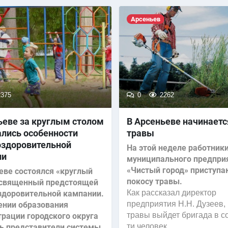
Арсеньев
375
0
2262
ьеве за круглым столом
В Арсеньеве начинаетс
лись особенности
травы
оздоровительной
На этой неделе работник
ии
муниципального предпри
«Чистый город» приступа
еве состоялся «круглый
покосу травы.
освященный предстоящей
Как рассказал директор
здоровительной кампании.
предприятия Н.Н. Дузеев, 
ении образования
травы выйдет бригада в с
рации городского округа
ти человек.
ь представители системы