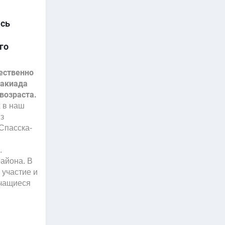
ась
го
ественно
такиада
возраста.
х в наш
з
Спасска-
.
айона. В
 участие и
учащиеся