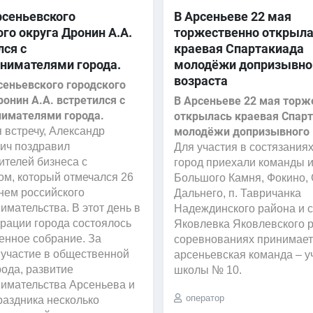
рсеньевского
В Арсеньеве 22 мая
ого округа Дронин А.А.
торжественно открыл
лся с
краевая Спартакиада
нимателями города.
молодёжи допризывно
возраста
сеньевского городского
ронин А.А. встретился с
В Арсеньеве 22 мая торж
имателями города.
открылась краевая Спар
 встречу, Александр
молодёжи допризывного 
ич поздравил
Для участия в состязания
ителей бизнеса с
город приехали команды и
ом, который отмечался 26
Большого Камня, Фокино, 
нем российского
Дальнего, п. Тавричанка
имательства. В этот день в
Надеждинского района и с
рации города состоялось
Яковлевка Яковлевского р
енное собрание. За
соревнованиях принимает
 участие в общественной
арсеньевская команда – 
рода, развитие
школы № 10.
имательства Арсеньева и
оператор
раздника несколько