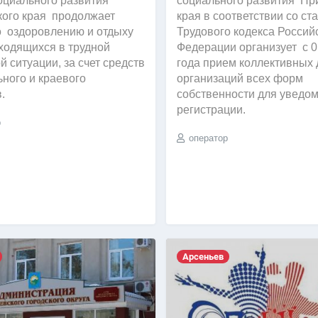
социального развития
социального развития Пр
ого края продолжает
края в соответствии со ст
о оздоровлению и отдыху
Трудового кодекса Россий
аходящихся в трудной
Федерации организует с 0
 ситуации, за счет средств
года прием коллективных
ного и краевого
организаций всех форм
в.
собственности для уведо
регистрации.
р
оператор
Арсеньев