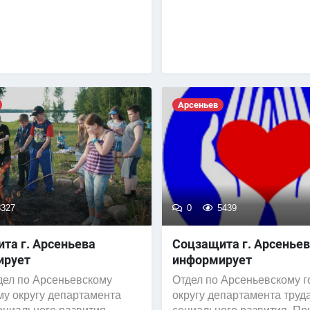
Арсеньев
327
0
5439
та г. Арсеньева
Соцзащита г. Арсенье
ирует
информирует
по Арсеньевскому
Отдел по Арсеньевскому 
му округу департамента
округу департамента труд