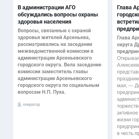
В администрации АГО
Глава А
обсуждались вопросы охраны
городск
здоровья населения
встрети
предпри
Вопросы, связанные с охраной
здоровья жителей Арсеньева,
Глава Ар
рассматривались на заседании
округа Д
межведомственной комиссии в
предприн
администрации Арсеньевского
Открывая
городского округа. Вела заседание
Алексеев
комиссии заместитель главы
представ
администрации Арсеньевского
праздник
городского округа по социальным
мая, — Д
вопросам Н.П. Пуха.
предприн
админист
оператор
торжеств
активное
жизни го
предприн
в честь п