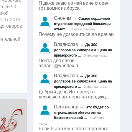
иморского
Я даже знаю по чей вине сгорел
атьей 50
тот домик из бруса.
ской
Ононим
→
Самое сердечное
1.07.2014
отделение городской больницы
 договоров
отмет...
3 месяца назад
Почему не дозвониться до врачей
мительной
Владислав
→
До 300
долларов за килограмм: цена на
приморского ...
3 месяца назад
Почта для связи
ashad1@yandex.ru
Владислав
→
До 300
долларов за килограмм: цена на
приморского ...
3 месяца назад
Добрый день.Интересуют
деловые партнеры на продукц...
Пенсионер
→
Что будет со
строящимся объектом на
Комсомольской ...
4 месяца
назад
Если бы хозяин этого торгового