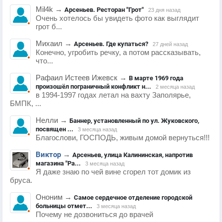
Mil4k
→
Арсеньев. Ресторан "Грот"
23 дня назад
Очень хотелось бы увидеть фото как выглядит
грот б...
Михаил
→
Арсеньев. Где купаться?
27 дней назад
Конечно, угробить речку, а потом рассказывать,
что...
Рафаил Истеев Ижевск
→
В марте 1969 года
произошёл пограничный конфликт н...
2 месяца назад
в 1994-1997 годах летал на вахту Заполярье,
БМПК, ...
Нелли
→
Баннер, установленный по ул. Жуковского,
посвящен ...
3 месяца назад
Благослови, ГОСПОДЬ, живым домой вернуться!!!
Виктор
→
Арсеньев, улица Калининская, напротив
магазина "Ра...
3 месяца назад
Я даже знаю по чей вине сгорел тот домик из
бруса.
Ононим
→
Самое сердечное отделение городской
больницы отмет...
3 месяца назад
Почему не дозвониться до врачей