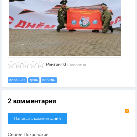
Рейтинг
0
(Голосов:
0
)
арсеньев
день
победы
2 комментария
RS
Написать комментарий
Сергей Покровский