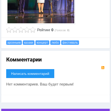
Рейтинг
0
(Голосов:
0
)
арсеньев
казаки
концерт
любо
фестиваль
Комментарии
RS
Написать комментарий
Нет комментариев. Ваш будет первым!