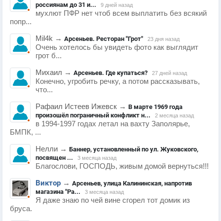
россиянам до 31 и...
9 дней назад
мухлют ПФР нет чтоб всем выплатить без всякий
попр...
Mil4k
→
Арсеньев. Ресторан "Грот"
23 дня назад
Очень хотелось бы увидеть фото как выглядит
грот б...
Михаил
→
Арсеньев. Где купаться?
27 дней назад
Конечно, угробить речку, а потом рассказывать,
что...
Рафаил Истеев Ижевск
→
В марте 1969 года
произошёл пограничный конфликт н...
2 месяца назад
в 1994-1997 годах летал на вахту Заполярье,
БМПК, ...
Нелли
→
Баннер, установленный по ул. Жуковского,
посвящен ...
3 месяца назад
Благослови, ГОСПОДЬ, живым домой вернуться!!!
Виктор
→
Арсеньев, улица Калининская, напротив
магазина "Ра...
3 месяца назад
Я даже знаю по чей вине сгорел тот домик из
бруса.