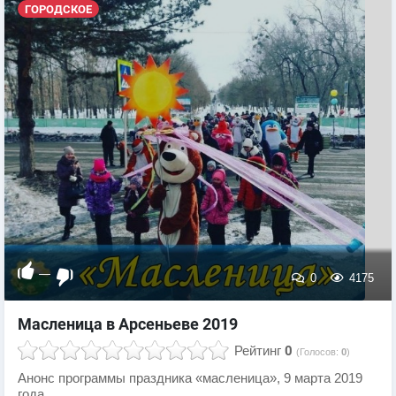
ГОРОДСКОЕ
—
0
4175
Масленица в Арсеньеве 2019
Рейтинг
0
(Голосов:
0
)
Анонс программы праздника «масленица», 9 марта 2019
года