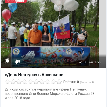
ГОРОДСКОЕ
—
0
1795
«День Нептуна» в Арсеньеве
Рейтинг
0
(Голосов:
0
)
27 июля состоится мероприятие «День Нептуна»,
посвященного Дню Военно-Морского флота России 27
июля 2018 года