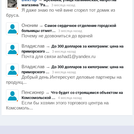
магазина "Ра...
3 месяца назад
Я даже знаю по чей вине сгорел тот домик из
бруса.
Ононим
→
Самое сердечное отделение городской
больницы отмет...
3 месяца назад
Почему не дозвониться до врачей
Владислав
→
До 300 долларов за килограмм: цена на
приморского ...
3 месяца назад
Почта для связи ashad1@yandex.ru
Владислав
→
До 300 долларов за килограмм: цена на
приморского ...
3 месяца назад
Добрый день.Интересуют деловые партнеры на
продукц...
Пенсионер
→
Что будет со строящимся объектом на
Комсомольской ...
4 месяца назад
Если бы хозяин этого торгового центра на
Комсомоль...