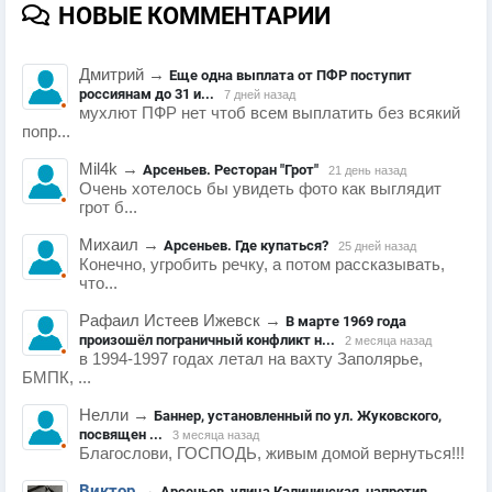
НОВЫЕ КОММЕНТАРИИ
Дмитрий
→
Еще одна выплата от ПФР поступит
россиянам до 31 и...
7 дней назад
мухлют ПФР нет чтоб всем выплатить без всякий
попр...
Mil4k
→
Арсеньев. Ресторан "Грот"
21 день назад
Очень хотелось бы увидеть фото как выглядит
грот б...
Михаил
→
Арсеньев. Где купаться?
25 дней назад
Конечно, угробить речку, а потом рассказывать,
что...
Рафаил Истеев Ижевск
→
В марте 1969 года
произошёл пограничный конфликт н...
2 месяца назад
в 1994-1997 годах летал на вахту Заполярье,
БМПК, ...
Нелли
→
Баннер, установленный по ул. Жуковского,
посвящен ...
3 месяца назад
Благослови, ГОСПОДЬ, живым домой вернуться!!!
Виктор
→
Арсеньев, улица Калининская, напротив