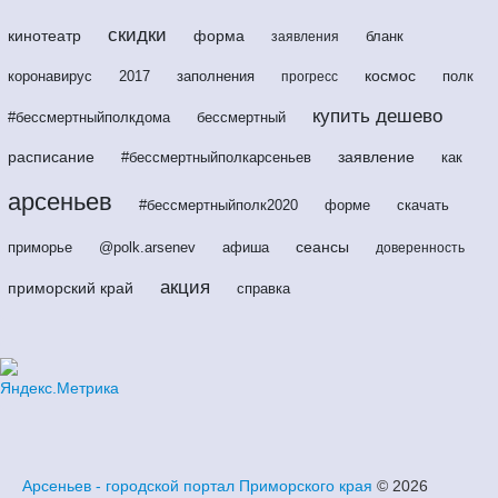
скидки
кинотеатр
форма
бланк
заявления
космос
коронавирус
2017
заполнения
полк
прогресс
купить дешево
#бессмертныйполкдома
бессмертный
расписание
заявление
#бессмертныйполкарсеньев
как
арсеньев
#бессмертныйполк2020
форме
скачать
сеансы
приморье
@polk.arsenev
афиша
доверенность
акция
приморский край
справка
Арсеньев - городской портал Приморского края
© 2026