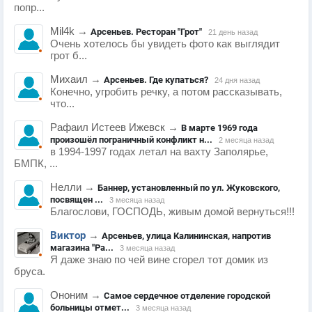
попр...
Mil4k
→
Арсеньев. Ресторан "Грот"
21 день назад
Очень хотелось бы увидеть фото как выглядит
грот б...
Михаил
→
Арсеньев. Где купаться?
24 дня назад
Конечно, угробить речку, а потом рассказывать,
что...
Рафаил Истеев Ижевск
→
В марте 1969 года
произошёл пограничный конфликт н...
2 месяца назад
в 1994-1997 годах летал на вахту Заполярье,
БМПК, ...
Нелли
→
Баннер, установленный по ул. Жуковского,
посвящен ...
3 месяца назад
Благослови, ГОСПОДЬ, живым домой вернуться!!!
Виктор
→
Арсеньев, улица Калининская, напротив
магазина "Ра...
3 месяца назад
Я даже знаю по чей вине сгорел тот домик из
бруса.
Ононим
→
Самое сердечное отделение городской
больницы отмет...
3 месяца назад