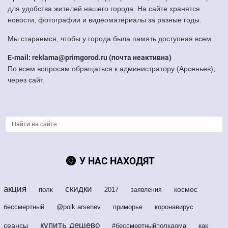
для удобства жителей нашего города. На сайте хранятся
новости, фотографии и видеоматериалы за разные годы.
Мы стараемся, чтобы у города была память доступная всем.
E-mail: reklama@primgorod.ru (почта неактивна)
По всем вопросам обращаться к администратору (Арсеньев),
через сайт.
У НАС НАХОДЯТ
акция
скидки
космос
полк
2017
заявления
бессмертный
@polk.arsenev
приморье
коронавирус
купить дешево
сеансы
#бессмертныйполкдома
как