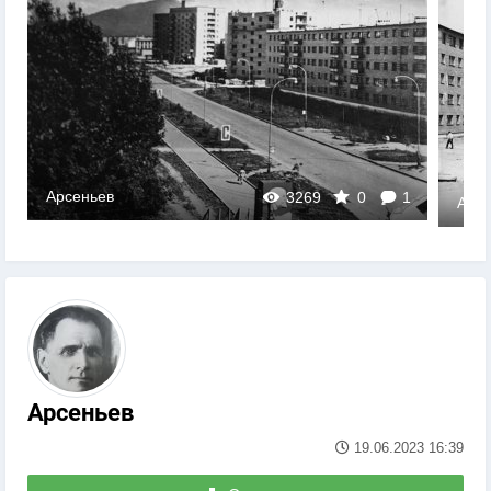
Арсеньев
3269
0
1
Арсе
Арсеньев
19.06.2023
16:39