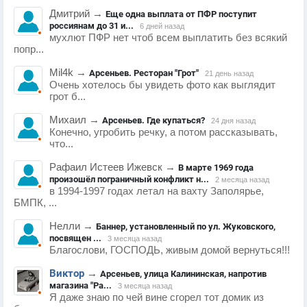
Дмитрий
→
Еще одна выплата от ПФР поступит
россиянам до 31 и...
6 дней назад
мухлют ПФР нет чтоб всем выплатить без всякий
попр...
Mil4k
→
Арсеньев. Ресторан "Грот"
21 день назад
Очень хотелось бы увидеть фото как выглядит
грот б...
Михаил
→
Арсеньев. Где купаться?
24 дня назад
Конечно, угробить речку, а потом рассказывать,
что...
Рафаил Истеев Ижевск
→
В марте 1969 года
произошёл пограничный конфликт н...
2 месяца назад
в 1994-1997 годах летал на вахту Заполярье,
БМПК, ...
Нелли
→
Баннер, установленный по ул. Жуковского,
посвящен ...
3 месяца назад
Благослови, ГОСПОДЬ, живым домой вернуться!!!
Виктор
→
Арсеньев, улица Калининская, напротив
магазина "Ра...
3 месяца назад
Я даже знаю по чей вине сгорел тот домик из