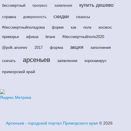
купить дешево
бессмертный
прогресс
заявления
скидки
сеансы
справка
доверенность
космос
#бессмертныйполкдома
форме
как
полк
приморье
афиша
бланк
#бессмертныйполк2020
акция
форма
@polk.arsenev
2017
заполнения
арсеньев
заявление
скачать
коронавирус
приморский край
Арсеньев - городской портал Приморского края
© 2026