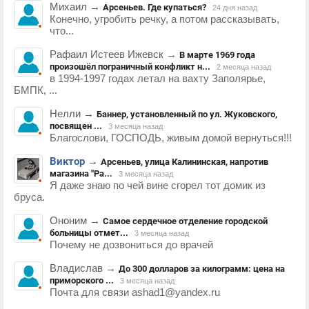
Михаил
→
Арсеньев. Где купаться?
24 дня назад
Конечно, угробить речку, а потом рассказывать,
что...
Рафаил Истеев Ижевск
→
В марте 1969 года
произошёл пограничный конфликт н...
2 месяца назад
в 1994-1997 годах летал на вахту Заполярье,
БМПК, ...
Нелли
→
Баннер, установленный по ул. Жуковского,
посвящен ...
3 месяца назад
Благослови, ГОСПОДЬ, живым домой вернуться!!!
Виктор
→
Арсеньев, улица Калининская, напротив
магазина "Ра...
3 месяца назад
Я даже знаю по чей вине сгорел тот домик из
бруса.
Ононим
→
Самое сердечное отделение городской
больницы отмет...
3 месяца назад
Почему не дозвониться до врачей
Владислав
→
До 300 долларов за килограмм: цена на
приморского ...
3 месяца назад
Почта для связи ashad1@yandex.ru