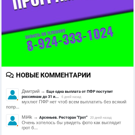
НОВЫЕ КОММЕНТАРИИ
Дмитрий
→
Еще одна выплата от ПФР поступит
россиянам до 31 и...
6 дней назад
мухлют ПФР нет чтоб всем выплатить без всякий
попр...
Mil4k
→
Арсеньев. Ресторан "Грот"
20 дней назад
Очень хотелось бы увидеть фото как выглядит
грот б...