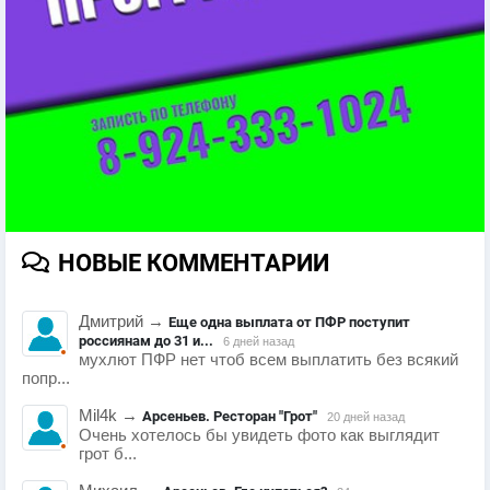
НОВЫЕ КОММЕНТАРИИ
Дмитрий
→
Еще одна выплата от ПФР поступит
россиянам до 31 и...
6 дней назад
мухлют ПФР нет чтоб всем выплатить без всякий
попр...
Mil4k
→
Арсеньев. Ресторан "Грот"
20 дней назад
Очень хотелось бы увидеть фото как выглядит
грот б...