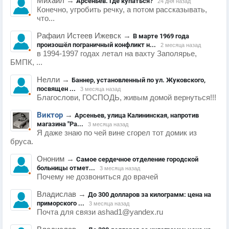
Михаил
→
Арсеньев. Где купаться?
24 дня назад
Конечно, угробить речку, а потом рассказывать,
что...
Рафаил Истеев Ижевск
→
В марте 1969 года
произошёл пограничный конфликт н...
2 месяца назад
в 1994-1997 годах летал на вахту Заполярье,
БМПК, ...
Нелли
→
Баннер, установленный по ул. Жуковского,
посвящен ...
3 месяца назад
Благослови, ГОСПОДЬ, живым домой вернуться!!!
Виктор
→
Арсеньев, улица Калининская, напротив
магазина "Ра...
3 месяца назад
Я даже знаю по чей вине сгорел тот домик из
бруса.
Ононим
→
Самое сердечное отделение городской
больницы отмет...
3 месяца назад
Почему не дозвониться до врачей
Владислав
→
До 300 долларов за килограмм: цена на
приморского ...
3 месяца назад
Почта для связи ashad1@yandex.ru