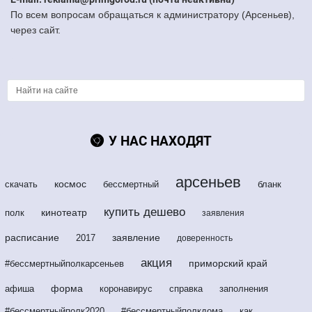
По всем вопросам обращаться к администратору (Арсеньев),
через сайт.
У НАС НАХОДЯТ
арсеньев
космос
скачать
бессмертный
бланк
купить дешево
кинотеатр
полк
заявления
расписание
заявление
2017
доверенность
акция
приморский край
#бессмертныйполкарсеньев
форма
афиша
коронавирус
справка
заполнения
#бессмертныйполк2020
#бессмертныйполкдома
как