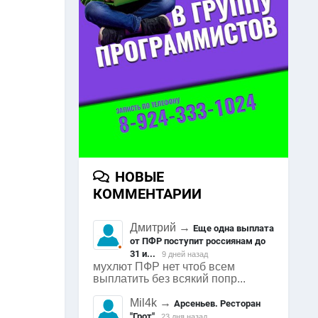
НОВЫЕ
КОММЕНТАРИИ
Дмитрий
→
Еще одна выплата
от ПФР поступит россиянам до
31 и...
9 дней назад
мухлют ПФР нет чтоб всем
выплатить без всякий попр...
Mil4k
→
Арсеньев. Ресторан
"Грот"
23 дня назад