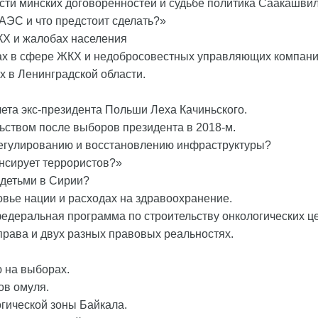
сти минских договоренностей и судьбе политика Саакашвил
АЭС и что предстоит сделать?»
ЖКХ и жалобах населения
ырах в сфере ЖКХ и недобросовестных управляющих компани
 в Ленинградской области.
ета экс-президента Польши Леха Качиньского.
ельством после выборов президента в 2018-м.
регулированию и восстановлению инфраструктуры?
ансирует террористов?»
и детьми в Сирии?
овье нации и расходах на здравоохранение.
федеральная программа по строительству онкологических ц
права и двух разных правовых реальностях.
ю на выборах.
ов омуля.
огической зоны Байкала.