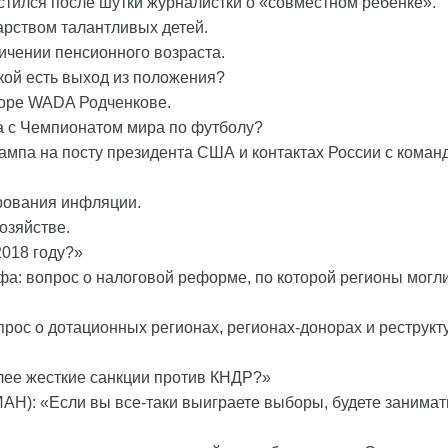
стился после шутки журналистки о «совместном ребенке».
арством талантливых детей.
ичении пенсионного возраста.
кой есть выход из положения?
торе WADA Родченкове.
да с Чемпионатом мира по футболу?
ампа на посту президента США и контактах России с коман
ирования инфляции.
озяйстве.
2018 году?»
фа: вопрос о налоговой реформе, по которой регионы могл
прос о дотационных регионах, регионах-донорах и реструкт
олее жесткие санкции против КНДР?»
ИАН): «Если вы все-таки выиграете выборы, будете занимат