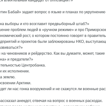
ился влиятельный кандидат от оппозиции?»
утин Бабай» задает вопрос о языке и планах по укрупнению
 на выборы и кто возглавит предвыборный штаб?»
ение проблем людей в «ручном режиме» и про Приморское
кономический рост, о котором постоянно говорят в правител
едприятий и проектов были заблокированы НКО, выступающ
азвиваться?»
на чиновников и рейдерство. Как вы думаете, может, такие
нна» и предатели?»
ятельностью Центробанка.
и их исполнении.
а землю.
освоении Арктики.
ждет ли нас гонка вооружений и не скажутся ли военные ра
рассказал анекдот, отвечая на вопрос о военных расходах.