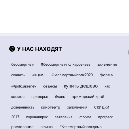
У НАС НАХОДЯТ
заявление
бессмертный
#бессмертныйполкарсеньев
акция
форма
скачать
#бессмертныйполк2020
купить дешево
сеансы
@polk.arsenev
как
космос
приморский край
приморье
бланк
скидки
кинотеатр
заполнения
доверенность
2017
коронавирус
форме
заявления
прогресс
расписание
афиша
#бессмертныйполкдома