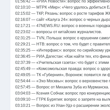
01:56:42 — «РИА Новости»: вопрос по эффективно
02:10:10 — МТРК «Мир»: «Чего удалось добиться Е
02:15:02 — ТКР, Рязань: вопрос о росте тарифов 
02:16:07 — сайт «Калуга 24»: вопрос о черных д
02:17:21 — 47NEWS.RU: вопрос о военных городках
02:23:02 — вопросы от китайских журналистов.
02:31:25 — TVN, Польша: вопрос о крушении самол
02:29:21 — НТВ: вопрос о том, что будет с правит
02:35:25 — «Интерфакс»: вопрос по сирийскому у
02:36:45 — РИА Дагестан: «Как найти тех, кто фин
02:37:39 — «Учительская газета»: что будет с этим
02:45:49 — «Комсомольская правда: вопрос о здор
02:49:05 — ТК «Губерния», Воронеж: появится ли 
02:54:44 — «Эхо Москвы»: вопрос о верховенстве 
02:57:45 — Вопрос от Михаила Зуба из Мурманска.
03:04:03 — Ксения Собчак: вопрос про конкуренци
03:09:10 — ГТРК Бурятия: вопрос о запрете на выл
03:10:21 — Вопрос из Улан-Удэ о расширении экол