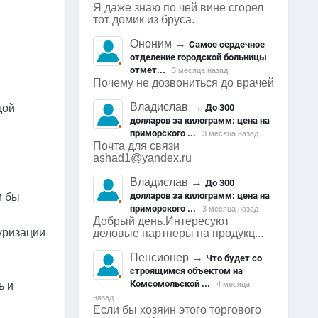
Я даже знаю по чей вине сгорел
тот домик из бруса.
Ононим
→
Самое сердечное
отделение городской больницы
отмет...
3 месяца назад
Почему не дозвониться до врачей
Владислав
→
дой
До 300
долларов за килограмм: цена на
приморского ...
3 месяца назад
Почта для связи
ashad1@yandex.ru
Владислав
→
До 300
долларов за килограмм: цена на
и бы
приморского ...
3 месяца назад
Добрый день.Интересуют
уризации
деловые партнеры на продукц...
Пенсионер
→
Что будет со
строящимся объектом на
Комсомольской ...
ь и
4 месяца
назад
Если бы хозяин этого торгового