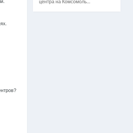
и.
центра на Комсомоль...
ях.
ентров?