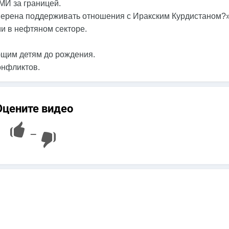
МИ за границей.
амерена поддерживать отношения с Иракским Курдистаном?
ии в нефтяном секторе.
ющим детям до рождения.
онфликтов.
Оцените видео
—