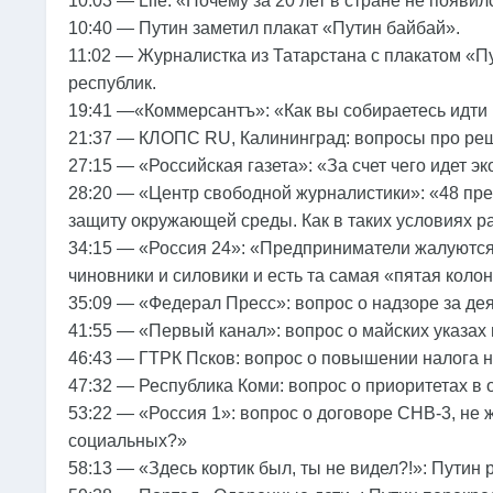
10:03 — Life: «Почему за 20 лет в стране не появ
10:40 — Путин заметил плакат «Путин байбай».
11:02 — Журналистка из Татарстана с плакатом «П
республик.
19:41 —«Коммерсантъ»: «Как вы собираетесь идти
21:37 — КЛОПС RU, Калининград: вопросы про реш
27:15 — «Российская газета»: «За счет чего идет э
28:20 — «Центр свободной журналистики»: «48 пр
защиту окружающей среды. Как в таких условиях р
34:15 — «Россия 24»: «Предприниматели жалуются 
чиновники и силовики и есть та самая «пятая коло
35:09 — «Федерал Пресс»: вопрос о надзоре за де
41:55 — «Первый канал»: вопрос о майских указах 
46:43 — ГТРК Псков: вопрос о повышении налога н
47:32 — Республика Коми: вопрос о приоритетах в 
53:22 — «Россия 1»: вопрос о договоре СНВ-3, не 
социальных?»
58:13 — «Здесь кортик был, ты не видел?!»: Путин 