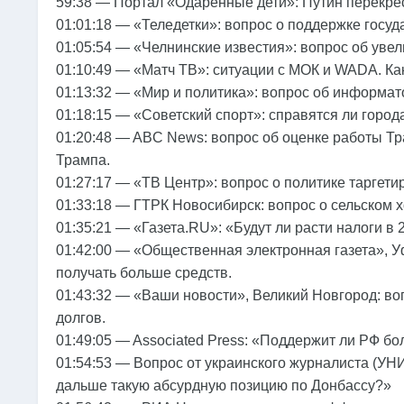
59:38 — Портал «Одаренные дети»: Путин перекре
01:01:18 — «Теледетки»: вопрос о поддержке госуд
01:05:54 — «Челнинские известия»: вопрос об увел
01:10:49 — «Матч ТВ»: ситуации с МОК и WADA. Ка
01:13:32 — «Мир и политика»: вопрос об информа
01:18:15 — «Советский спорт»: справятся ли горо
01:20:48 — ABC News: вопрос об оценке работы Тр
Трампа.
01:27:17 — «ТВ Центр»: вопрос о политике таргет
01:33:18 — ГТРК Новосибирск: вопрос о сельском х
01:35:21 — «Газета.RU»: «Будут ли расти налоги в 
01:42:00 — «Общественная электронная газета», У
получать больше средств.
01:43:32 — «Ваши новости», Великий Новгород: во
долгов.
01:49:05 — Associated Press: «Поддержит ли РФ б
01:54:53 — Вопрос от украинского журналиста (УН
дальше такую абсурдную позицию по Донбассу?»