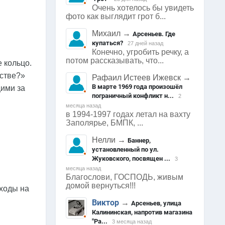
Очень хотелось бы увидеть
фото как выглядит грот б...
Михаил
→
Арсеньев. Где
купаться?
27 дней назад
Конечно, угробить речку, а
потом рассказывать, что...
 кольцо.
ьстве?»
Рафаил Истеев Ижевск
→
В марте 1969 года произошёл
ими за
пограничный конфликт н...
2
месяца назад
в 1994-1997 годах летал на вахту
Заполярье, БМПК, ...
Нелли
→
Баннер,
установленный по ул.
Жуковского, посвящен ...
3
месяца назад
Благослови, ГОСПОДЬ, живым
домой вернуться!!!
сходы на
Виктор
→
Арсеньев, улица
Калининская, напротив магазина
"Ра...
3 месяца назад