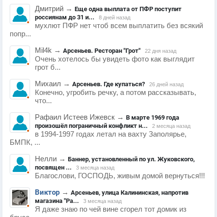
Дмитрий
→
Еще одна выплата от ПФР поступит
россиянам до 31 и...
8 дней назад
мухлют ПФР нет чтоб всем выплатить без всякий
попр...
Mil4k
→
Арсеньев. Ресторан "Грот"
22 дня назад
Очень хотелось бы увидеть фото как выглядит
грот б...
Михаил
→
Арсеньев. Где купаться?
26 дней назад
Конечно, угробить речку, а потом рассказывать,
что...
Рафаил Истеев Ижевск
→
В марте 1969 года
произошёл пограничный конфликт н...
2 месяца назад
в 1994-1997 годах летал на вахту Заполярье,
БМПК, ...
Нелли
→
Баннер, установленный по ул. Жуковского,
посвящен ...
3 месяца назад
Благослови, ГОСПОДЬ, живым домой вернуться!!!
Виктор
→
Арсеньев, улица Калининская, напротив
магазина "Ра...
3 месяца назад
Я даже знаю по чей вине сгорел тот домик из