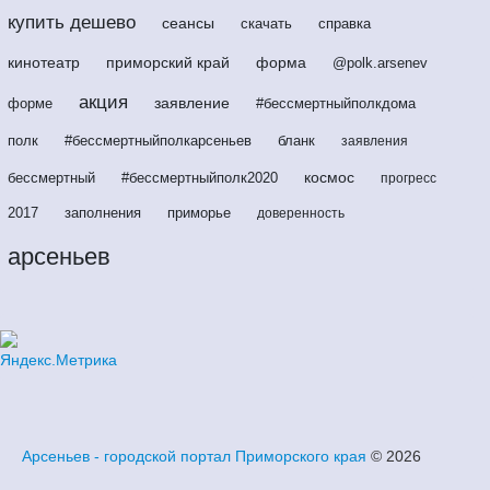
купить дешево
сеансы
скачать
справка
кинотеатр
приморский край
форма
@polk.arsenev
акция
заявление
форме
#бессмертныйполкдома
полк
#бессмертныйполкарсеньев
бланк
заявления
космос
бессмертный
#бессмертныйполк2020
прогресс
2017
заполнения
приморье
доверенность
арсеньев
Арсеньев - городской портал Приморского края
© 2026