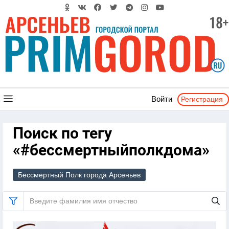
Регистрация
Войти
Поиск по тегу
«#бессмертныйполкдома»
Бессмертный Полк города Арсеньев