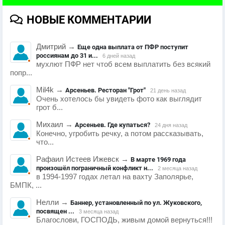
НОВЫЕ КОММЕНТАРИИ
Дмитрий
→
Еще одна выплата от ПФР поступит
россиянам до 31 и...
6 дней назад
мухлют ПФР нет чтоб всем выплатить без всякий
попр...
Mil4k
→
Арсеньев. Ресторан "Грот"
21 день назад
Очень хотелось бы увидеть фото как выглядит
грот б...
Михаил
→
Арсеньев. Где купаться?
24 дня назад
Конечно, угробить речку, а потом рассказывать,
что...
Рафаил Истеев Ижевск
→
В марте 1969 года
произошёл пограничный конфликт н...
2 месяца назад
в 1994-1997 годах летал на вахту Заполярье,
БМПК, ...
Нелли
→
Баннер, установленный по ул. Жуковского,
посвящен ...
3 месяца назад
Благослови, ГОСПОДЬ, живым домой вернуться!!!