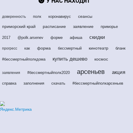
У НАС НАХОДЯТ
сеансы
полк
коронавирус
доверенность
приморский край
расписание
заявление
приморье
скидки
2017
@polk.arsenev
форме
афиша
форма
кинотеатр
как
бессмертный
бланк
прогресс
купить дешево
космос
#бессмертныйполкдома
арсеньев
акция
#бессмертныйполк2020
заявления
справка
заполнения
скачать
#бессмертныйполкарсеньев