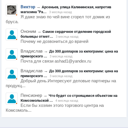
Виктор
→
Арсеньев, улица Калининская, напротив
магазина "Ра...
3 месяца назад
Я даже знаю по чей вине сгорел тот домик из
бруса.
Ононим
→
Самое сердечное отделение городской
больницы отмет...
3 месяца назад
Почему не дозвониться до врачей
Владислав
→
До 300 долларов за килограмм: цена на
приморского ...
3 месяца назад
Почта для связи ashad1@yandex.ru
Владислав
→
До 300 долларов за килограмм: цена на
приморского ...
3 месяца назад
Добрый день.Интересуют деловые партнеры на
продукц...
Пенсионер
→
Что будет со строящимся объектом на
Комсомольской ...
4 месяца назад
Если бы хозяин этого торгового центра на
Комсомоль...