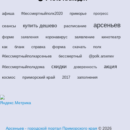
афиша
#бессмертныйполк2020
приморье
прогресс
арсеньев
купить дешево
сеансы
расписание
заявление
кинотеатр
форме
коронавирус
заявления
форма
как
бланк
справка
скачать
полк
#бессмертныйполкарсеньев
бессмертный
@polk.arsenev
скидки
акция
#бессмертныйполкдома
доверенность
космос
приморский край
2017
заполнения
Арсеньев - городской портал Приморского края
© 2026