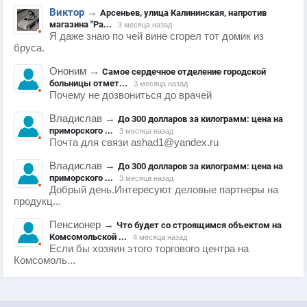
Виктор
→
Арсеньев, улица Калининская, напротив
магазина "Ра...
3 месяца назад
Я даже знаю по чей вине сгорел тот домик из
бруса.
Ононим
→
Самое сердечное отделение городской
больницы отмет...
3 месяца назад
Почему не дозвониться до врачей
Владислав
→
До 300 долларов за килограмм: цена на
приморского ...
3 месяца назад
Почта для связи ashad1@yandex.ru
Владислав
→
До 300 долларов за килограмм: цена на
приморского ...
3 месяца назад
Добрый день.Интересуют деловые партнеры на
продукц...
Пенсионер
→
Что будет со строящимся объектом на
Комсомольской ...
4 месяца назад
Если бы хозяин этого торгового центра на
Комсомоль...