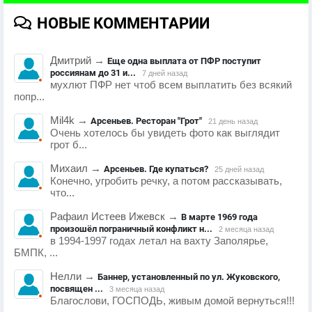
НОВЫЕ КОММЕНТАРИИ
Дмитрий
→
Еще одна выплата от ПФР поступит
россиянам до 31 и...
7 дней назад
мухлют ПФР нет чтоб всем выплатить без всякий
попр...
Mil4k
→
Арсеньев. Ресторан "Грот"
21 день назад
Очень хотелось бы увидеть фото как выглядит
грот б...
Михаил
→
Арсеньев. Где купаться?
25 дней назад
Конечно, угробить речку, а потом рассказывать,
что...
Рафаил Истеев Ижевск
→
В марте 1969 года
произошёл пограничный конфликт н...
2 месяца назад
в 1994-1997 годах летал на вахту Заполярье,
БМПК, ...
Нелли
→
Баннер, установленный по ул. Жуковского,
посвящен ...
3 месяца назад
Благослови, ГОСПОДЬ, живым домой вернуться!!!