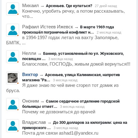
Михаил
→
Арсеньев. Где купаться?
27 дней назад
Конечно, угробить речку, а потом рассказывать,
что...
Рафаил Истеев Ижевск
→
В марте 1969 года
произошёл пограничный конфликт н...
2 месяца назад
в 1994-1997 годах летал на вахту Заполярье,
БМПК, ...
Нелли
→
Баннер, установленный по ул. Жуковского,
посвящен ...
3 месяца назад
Благослови, ГОСПОДЬ, живым домой вернуться!!!
Виктор
→
Арсеньев, улица Калининская, напротив
магазина "Ра...
3 месяца назад
Я даже знаю по чей вине сгорел тот домик из
бруса.
Ононим
→
Самое сердечное отделение городской
больницы отмет...
3 месяца назад
Почему не дозвониться до врачей
Владислав
→
До 300 долларов за килограмм: цена на
приморского ...
3 месяца назад
Почта для связи ashad1@yandex.ru