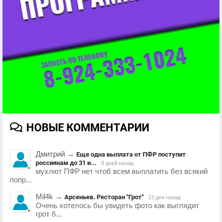
НОВЫЕ КОММЕНТАРИИ
Дмитрий
→
Еще одна выплата от ПФР поступит
россиянам до 31 и...
8 дней назад
мухлют ПФР нет чтоб всем выплатить без всякий
попр...
Mil4k
→
Арсеньев. Ресторан "Грот"
23 дня назад
Очень хотелось бы увидеть фото как выглядит
грот б...