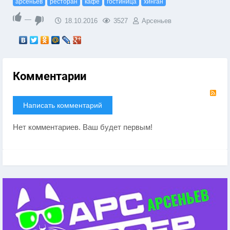
арсеньев
ресторан
кафе
гостиница
хинган
—
18.10.2016
3527
Арсеньев
Комментарии
RS
Написать комментарий
Нет комментариев. Ваш будет первым!