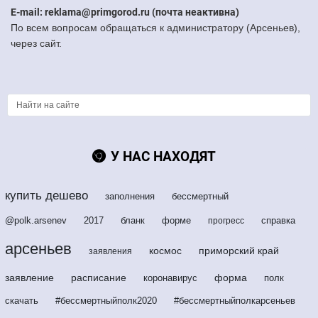
E-mail: reklama@primgorod.ru (почта неактивна)
По всем вопросам обращаться к администратору (Арсеньев),
через сайт.
У НАС НАХОДЯТ
купить дешево
заполнения
бессмертный
@polk.arsenev
2017
бланк
форме
справка
прогресс
арсеньев
космос
приморский край
заявления
заявление
расписание
форма
коронавирус
полк
скачать
#бессмертныйполк2020
#бессмертныйполкарсеньев