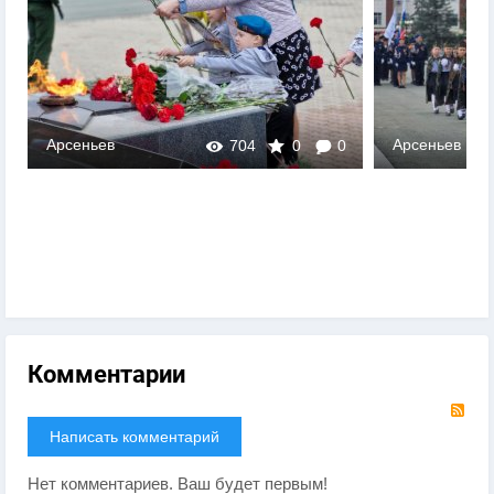
Арсеньев
Арсеньев
704
0
0
Комментарии
RS
Написать комментарий
Нет комментариев. Ваш будет первым!