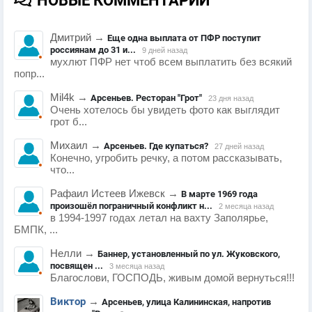
НОВЫЕ КОММЕНТАРИИ
Дмитрий
→
Еще одна выплата от ПФР поступит
россиянам до 31 и...
9 дней назад
мухлют ПФР нет чтоб всем выплатить без всякий
попр...
Mil4k
→
Арсеньев. Ресторан "Грот"
23 дня назад
Очень хотелось бы увидеть фото как выглядит
грот б...
Михаил
→
Арсеньев. Где купаться?
27 дней назад
Конечно, угробить речку, а потом рассказывать,
что...
Рафаил Истеев Ижевск
→
В марте 1969 года
произошёл пограничный конфликт н...
2 месяца назад
в 1994-1997 годах летал на вахту Заполярье,
БМПК, ...
Нелли
→
Баннер, установленный по ул. Жуковского,
посвящен ...
3 месяца назад
Благослови, ГОСПОДЬ, живым домой вернуться!!!
Виктор
→
Арсеньев, улица Калининская, напротив