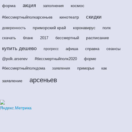
акция
форма
космос
заполнения
скидки
кинотеатр
#бессмертныйполкарсеньев
приморский край
коронавирус
полк
доверенность
расписание
скачать
бланк
2017
бессмертный
купить дешево
сеансы
афиша
справка
прогресс
@polk.arsenev
#бессмертныйполк2020
форме
#бессмертныйполкдома
приморье
как
заявления
арсеньев
заявление