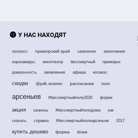
У НАС НАХОДЯТ
приморский край
заполнения
прогресс
заявления
кинотеатр
коронавирус
бессмертный
приморье
заявление
космос
афиша
доверенность
скидки
расписание
@polk.arsenev
полк
арсеньев
#бессмертныйполк2020
форме
акция
сеансы
#бессмертныйполкдома
как
скачать
справка
#бессмертныйполкарсеньев
2017
купить дешево
форма
бланк