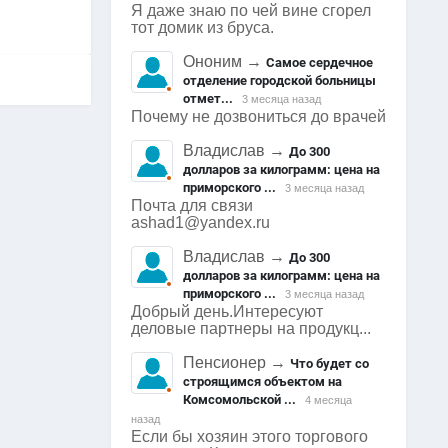
Я даже знаю по чей вине сгорел
тот домик из бруса.
Ононим
→
Самое сердечное
отделение городской больницы
отмет...
3 месяца назад
Почему не дозвониться до врачей
Владислав
→
До 300
долларов за килограмм: цена на
приморского ...
3 месяца назад
Почта для связи
ashad1@yandex.ru
Владислав
→
До 300
долларов за килограмм: цена на
приморского ...
3 месяца назад
Добрый день.Интересуют
деловые партнеры на продукц...
Пенсионер
→
Что будет со
строящимся объектом на
Комсомольской ...
4 месяца
назад
Если бы хозяин этого торгового