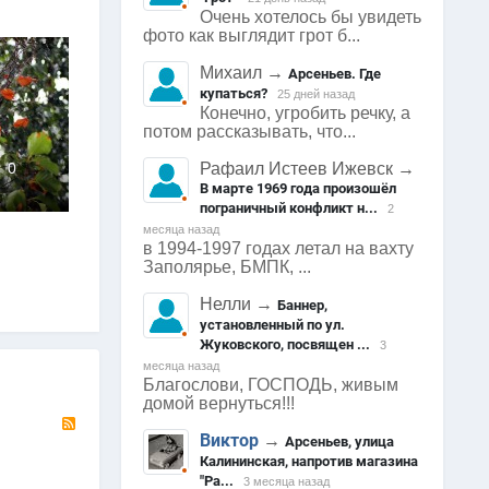
Очень хотелось бы увидеть
фото как выглядит грот б...
Михаил
→
Арсеньев. Где
купаться?
25 дней назад
Конечно, угробить речку, а
потом рассказывать, что...
0
3475
0
3640
0
Рафаил Истеев Ижевск
→
Арсеньев
Арсеньев
Ар
0
0
В марте 1969 года произошёл
пограничный конфликт н...
2
месяца назад
в 1994-1997 годах летал на вахту
Заполярье, БМПК, ...
Нелли
→
Баннер,
установленный по ул.
Жуковского, посвящен ...
3
месяца назад
Благослови, ГОСПОДЬ, живым
домой вернуться!!!
RSS
Виктор
→
Арсеньев, улица
Калининская, напротив магазина
"Ра...
3 месяца назад