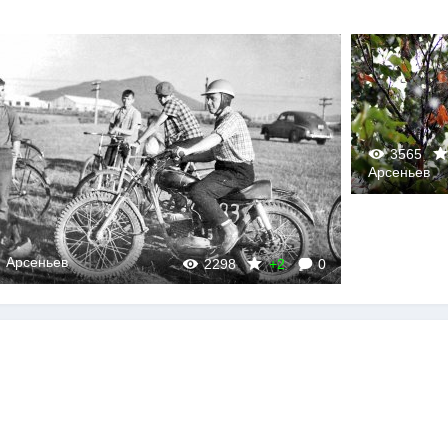
3565
Арсеньев
0
Арсеньев
2298
+2
0