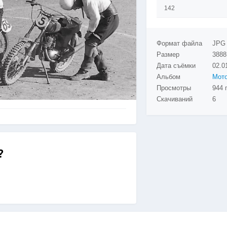
142
Формат файла
JPG
Размер
3888
Дата съёмки
02.0
Альбом
Просмотры
944 
клом №3 управляет Пушня В. Другие
Скачиваний
6
?