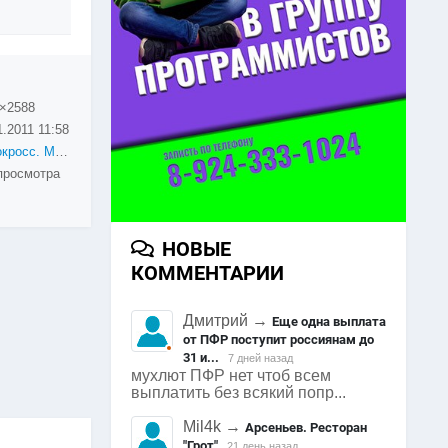
×2588
1.2011
11:58
Мотокросс. Мотобол. История города Арсеньев
просмотра
НОВЫЕ
КОММЕНТАРИИ
Дмитрий
→
Еще одна выплата
от ПФР поступит россиянам до
31 и...
7 дней назад
мухлют ПФР нет чтоб всем
выплатить без всякий попр...
Mil4k
→
Арсеньев. Ресторан
"Грот"
21 день назад