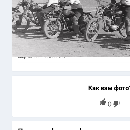
Перед игрой. Мотоциклом №2 управляет Наприенко Е. Мотоци
спортсмены – не известны.
Как вам фото