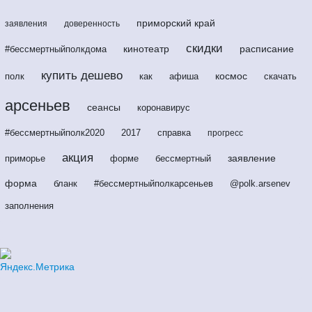
приморский край
заявления
доверенность
скидки
кинотеатр
расписание
#бессмертныйполкдома
купить дешево
космос
полк
как
афиша
скачать
арсеньев
сеансы
коронавирус
#бессмертныйполк2020
2017
справка
прогресс
акция
заявление
приморье
форме
бессмертный
форма
бланк
#бессмертныйполкарсеньев
@polk.arsenev
заполнения