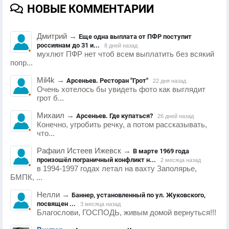
НОВЫЕ КОММЕНТАРИИ
Дмитрий
→
Еще одна выплата от ПФР поступит
россиянам до 31 и...
8 дней назад
мухлют ПФР нет чтоб всем выплатить без всякий
попр...
Mil4k
→
Арсеньев. Ресторан "Грот"
22 дня назад
Очень хотелось бы увидеть фото как выглядит
грот б...
Михаил
→
Арсеньев. Где купаться?
26 дней назад
Конечно, угробить речку, а потом рассказывать,
что...
Рафаил Истеев Ижевск
→
В марте 1969 года
произошёл пограничный конфликт н...
2 месяца назад
в 1994-1997 годах летал на вахту Заполярье,
БМПК, ...
Нелли
→
Баннер, установленный по ул. Жуковского,
посвящен ...
3 месяца назад
Благослови, ГОСПОДЬ, живым домой вернуться!!!