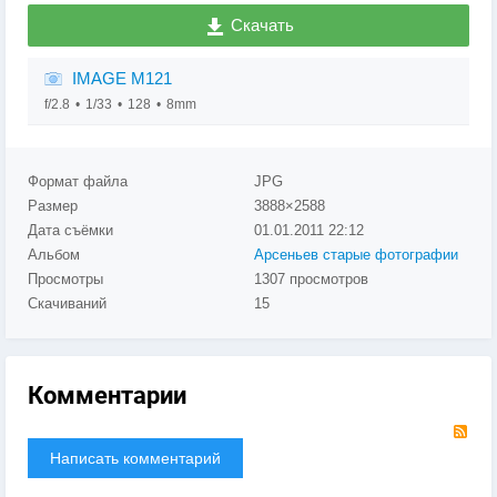
Скачать
IMAGE M121
f/2.8
1/33
128
8mm
Формат файла
JPG
Размер
3888×2588
Дата съёмки
01.01.2011
22:12
Альбом
Арсеньев старые фотографии
Просмотры
1307 просмотров
Скачиваний
15
Комментарии
RS
Написать комментарий