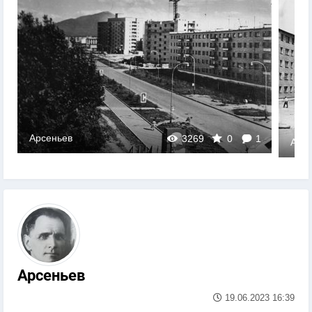
Арсеньев
3269
0
1
Арсе
Арсеньев
19.06.2023
16:39