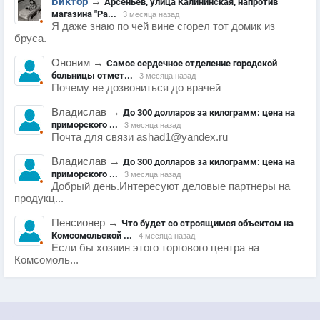
Виктор
→
Арсеньев, улица Калининская, напротив
магазина "Ра...
3 месяца назад
Я даже знаю по чей вине сгорел тот домик из
бруса.
Ононим
→
Самое сердечное отделение городской
больницы отмет...
3 месяца назад
Почему не дозвониться до врачей
Владислав
→
До 300 долларов за килограмм: цена на
приморского ...
3 месяца назад
Почта для связи ashad1@yandex.ru
Владислав
→
До 300 долларов за килограмм: цена на
приморского ...
3 месяца назад
Добрый день.Интересуют деловые партнеры на
продукц...
Пенсионер
→
Что будет со строящимся объектом на
Комсомольской ...
4 месяца назад
Если бы хозяин этого торгового центра на
Комсомоль...