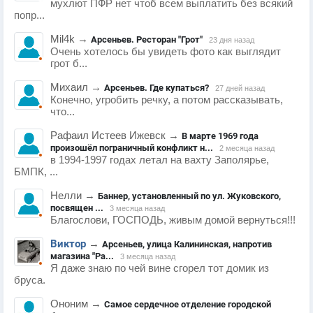
мухлют ПФР нет чтоб всем выплатить без всякий
попр...
Mil4k
→
Арсеньев. Ресторан "Грот"
23 дня назад
Очень хотелось бы увидеть фото как выглядит
грот б...
Михаил
→
Арсеньев. Где купаться?
27 дней назад
Конечно, угробить речку, а потом рассказывать,
что...
Рафаил Истеев Ижевск
→
В марте 1969 года
произошёл пограничный конфликт н...
2 месяца назад
в 1994-1997 годах летал на вахту Заполярье,
БМПК, ...
Нелли
→
Баннер, установленный по ул. Жуковского,
посвящен ...
3 месяца назад
Благослови, ГОСПОДЬ, живым домой вернуться!!!
Виктор
→
Арсеньев, улица Калининская, напротив
магазина "Ра...
3 месяца назад
Я даже знаю по чей вине сгорел тот домик из
бруса.
Ононим
→
Самое сердечное отделение городской