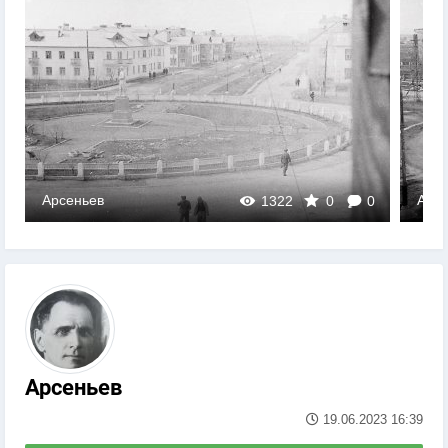
Арсеньев
Арсе
1322
0
0
Арсеньев
19.06.2023
16:39