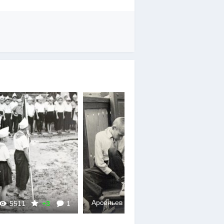
Арсеньев
5511
+3
1
4629