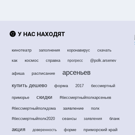
У НАС НАХОДЯТ
кинотеатр
заполнения
коронавирус
скачать
космос
как
справка
@polk.arsenev
прогресс
арсеньев
расписание
афиша
купить дешево
форма
2017
бессмертный
скидки
приморье
#бессмертныйполкарсеньев
заявление
#бессмертныйполкдома
полк
сеансы
#бессмертныйполк2020
бланк
заявления
акция
приморский край
форме
доверенность