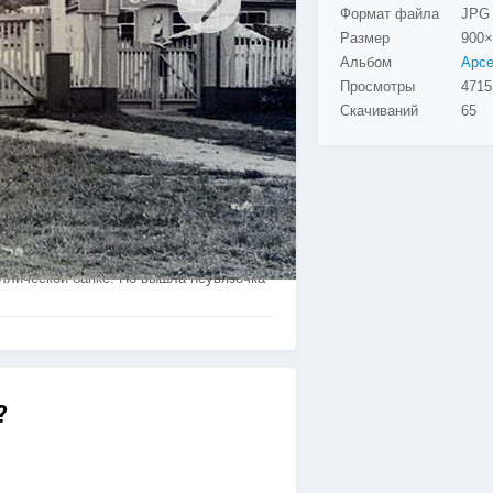
Формат файла
JPG
Размер
900×
Альбом
Просмотры
Скачиваний
65
дов. Около флагштока, закопано
аллической банке. Но вышла неувязочка
?