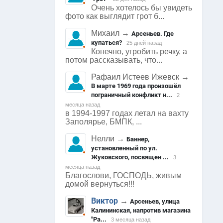
Очень хотелось бы увидеть
фото как выглядит грот б...
Михаил
→
Арсеньев. Где
купаться?
25 дней назад
Конечно, угробить речку, а
потом рассказывать, что...
Рафаил Истеев Ижевск
→
В марте 1969 года произошёл
пограничный конфликт н...
2
месяца назад
в 1994-1997 годах летал на вахту
Заполярье, БМПК, ...
Нелли
→
Баннер,
установленный по ул.
Жуковского, посвящен ...
3
месяца назад
Благослови, ГОСПОДЬ, живым
домой вернуться!!!
Виктор
→
Арсеньев, улица
Арсеньев
+3
0
4431
+2
0
Калининская, напротив магазина
"Ра...
3 месяца назад