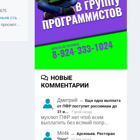
675
Арсеньев старые фотографии
4715 просмотров
НОВЫЕ
КОММЕНТАРИИ
Дмитрий
→
Еще одна выплата
от ПФР поступит россиянам до
31 и...
7 дней назад
мухлют ПФР нет чтоб всем
выплатить без всякий попр...
Mil4k
→
Арсеньев. Ресторан
"Грот"
22 дня назад