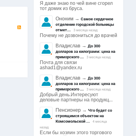
Я даже знаю по чей вине сгорел
тот домик из бруса.
Ононим
→
Самое сердечное
отделение городской больницы
RSS
отмет...
3 месяца назад
Почему не дозвониться до врачей
Владислав
→
До 300
долларов за килограмм: цена на
приморского ...
3 месяца назад
Почта для связи
ashad1@yandex.ru
Владислав
→
До 300
долларов за килограмм: цена на
приморского ...
3 месяца назад
Добрый день.Интересуют
деловые партнеры на продукц...
Пенсионер
→
Что будет со
строящимся объектом на
Комсомольской ...
4 месяца
назад
Если бы хозяин этого торгового