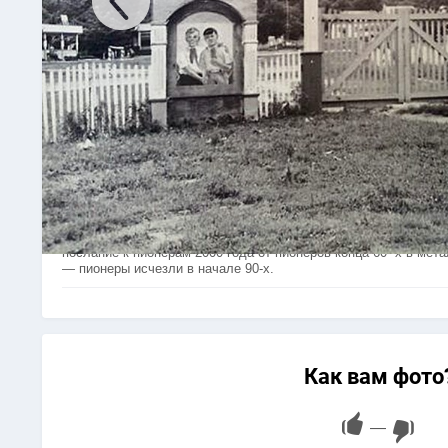
Арсеньев. Пионерский лагерь «Смена». Фото начала 1970-х го
послание к пионерам 2000 года от пионеров конца 60- х в мет
— пионеры исчезли в начале 90-х.
Как вам фото
—