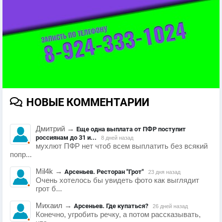
НОВЫЕ КОММЕНТАРИИ
Дмитрий
→
Еще одна выплата от ПФР поступит
россиянам до 31 и...
8 дней назад
мухлют ПФР нет чтоб всем выплатить без всякий
попр...
Mil4k
→
Арсеньев. Ресторан "Грот"
23 дня назад
Очень хотелось бы увидеть фото как выглядит
грот б...
Михаил
→
Арсеньев. Где купаться?
26 дней назад
Конечно, угробить речку, а потом рассказывать,