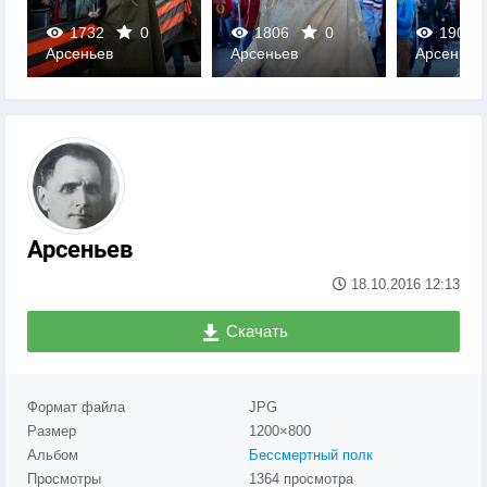
1732
0
1806
0
1903
Арсеньев
Арсеньев
Арсеньев
0
0
0
Арсеньев
18.10.2016
12:13
Скачать
Формат файла
JPG
Размер
1200×800
Альбом
Бессмертный полк
Просмотры
1364 просмотра