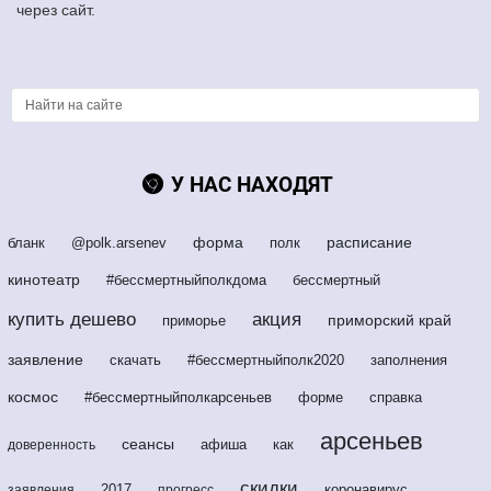
через сайт.
У НАС НАХОДЯТ
форма
расписание
бланк
@polk.arsenev
полк
кинотеатр
#бессмертныйполкдома
бессмертный
купить дешево
акция
приморский край
приморье
заявление
скачать
#бессмертныйполк2020
заполнения
космос
#бессмертныйполкарсеньев
форме
справка
арсеньев
сеансы
афиша
как
доверенность
скидки
2017
коронавирус
заявления
прогресс