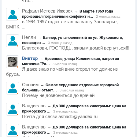
что...
Рафаил Истеев Ижевск
→
В марте 1969 года
произошёл пограничный конфликт н...
2 месяца назад
в 1994-1997 годах летал на вахту Заполярье,
БМПК, ...
Нелли
→
Баннер, установленный по ул. Жуковского,
посвящен ...
3 месяца назад
Благослови, ГОСПОДЬ, живым домой вернуться!!!
Виктор
→
Арсеньев, улица Калининская, напротив
магазина "Ра...
3 месяца назад
Я даже знаю по чей вине сгорел тот домик из
бруса.
Ононим
→
Самое сердечное отделение городской
больницы отмет...
3 месяца назад
Почему не дозвониться до врачей
Владислав
→
До 300 долларов за килограмм: цена на
приморского ...
3 месяца назад
Почта для связи ashad1@yandex.ru
Владислав
→
До 300 долларов за килограмм: цена на
приморского ...
3 месяца назад