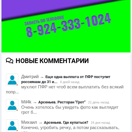
НОВЫЕ КОММЕНТАРИИ
Дмитрий
→
Еще одна выплата от ПФР поступит
россиянам до 31 и...
6 дней назад
мухлют ПФР нет чтоб всем выплатить без всякий
попр...
Mil4k
→
Арсеньев. Ресторан "Грот"
21 день назад
Очень хотелось бы увидеть фото как выглядит
грот б...
Михаил
→
Арсеньев. Где купаться?
24 дня назад
Конечно, угробить речку, а потом рассказывать,