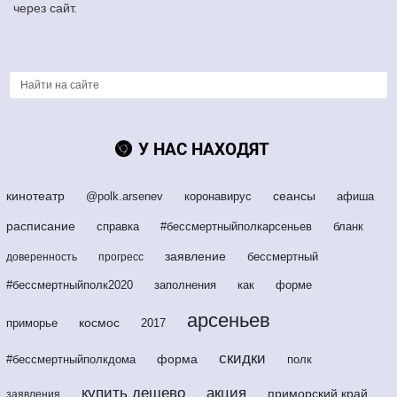
через сайт.
У НАС НАХОДЯТ
кинотеатр
сеансы
@polk.arsenev
коронавирус
афиша
расписание
справка
#бессмертныйполкарсеньев
бланк
заявление
бессмертный
доверенность
прогресс
#бессмертныйполк2020
заполнения
как
форме
арсеньев
космос
приморье
2017
скидки
форма
#бессмертныйполкдома
полк
купить дешево
акция
приморский край
заявления