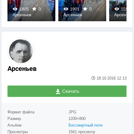
1805
0
1901
0
1593
Арсеньев
Арсеньев
Арсеньев
0
0
0
Арсеньев
18.10.2016
12:13
Скачать
Формат файла
JPG
Размер
1200×800
Альбом
Бессмертный полк
Просмотры
1561 просмотр