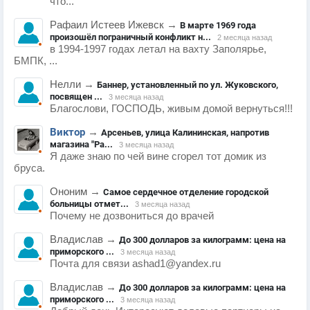
что...
Рафаил Истеев Ижевск
→
В марте 1969 года
произошёл пограничный конфликт н...
2 месяца назад
в 1994-1997 годах летал на вахту Заполярье,
БМПК, ...
Нелли
→
Баннер, установленный по ул. Жуковского,
посвящен ...
3 месяца назад
Благослови, ГОСПОДЬ, живым домой вернуться!!!
Виктор
→
Арсеньев, улица Калининская, напротив
магазина "Ра...
3 месяца назад
Я даже знаю по чей вине сгорел тот домик из
бруса.
Ононим
→
Самое сердечное отделение городской
больницы отмет...
3 месяца назад
Почему не дозвониться до врачей
Владислав
→
До 300 долларов за килограмм: цена на
приморского ...
3 месяца назад
Почта для связи ashad1@yandex.ru
Владислав
→
До 300 долларов за килограмм: цена на
приморского ...
3 месяца назад