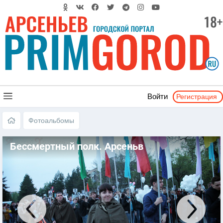
Регистрация
Войти
Фотоальбомы
Бессмертный полк. Арсеньв