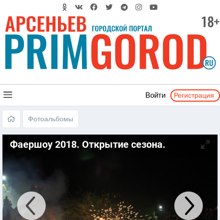
Регистрация
Войти
Фотоальбомы
Фаершоу 2018. Открытие сезона.
Арсеньев - парк "Восток"