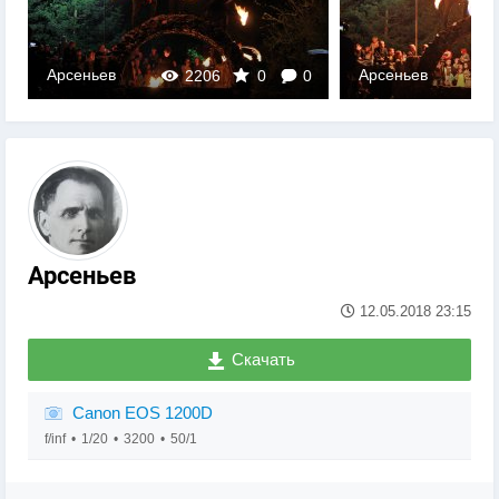
Арсеньев
Арсеньев
2206
0
0
Арсеньев
12.05.2018
23:15
Скачать
Canon EOS 1200D
f/inf
1/20
3200
50/1