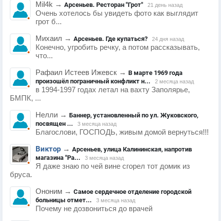
Mil4k
→
Арсеньев. Ресторан "Грот"
21 день назад
Очень хотелось бы увидеть фото как выглядит
грот б...
Михаил
→
Арсеньев. Где купаться?
24 дня назад
Конечно, угробить речку, а потом рассказывать,
что...
Рафаил Истеев Ижевск
→
В марте 1969 года
произошёл пограничный конфликт н...
2 месяца назад
в 1994-1997 годах летал на вахту Заполярье,
БМПК, ...
Нелли
→
Баннер, установленный по ул. Жуковского,
посвящен ...
3 месяца назад
Благослови, ГОСПОДЬ, живым домой вернуться!!!
Виктор
→
Арсеньев, улица Калининская, напротив
магазина "Ра...
3 месяца назад
Я даже знаю по чей вине сгорел тот домик из
бруса.
Ононим
→
Самое сердечное отделение городской
больницы отмет...
3 месяца назад
Почему не дозвониться до врачей