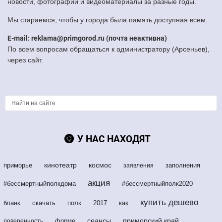
новости, фотографии и видеоматериалы за разные годы.
Мы стараемся, чтобы у города была память доступная всем.
E-mail: reklama@primgorod.ru (почта неактивна)
По всем вопросам обращаться к администратору (Арсеньев),
через сайт.
У НАС НАХОДЯТ
кинотеатр
космос
приморье
заполнения
заявления
акция
#бессмертныйполкдома
#бессмертныйполк2020
купить дешево
бланк
скачать
полк
2017
как
сеансы
приморский край
форме
доверенность