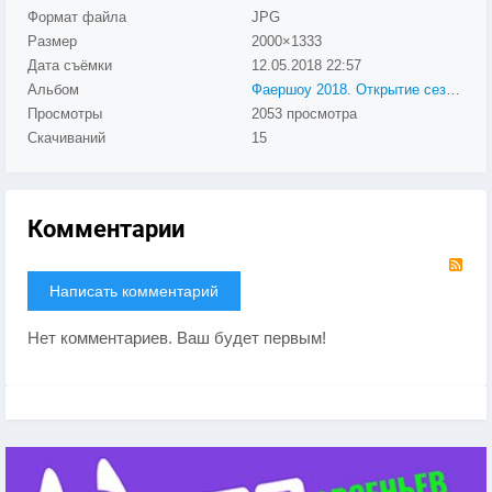
Формат файла
JPG
Размер
2000×1333
Дата съёмки
12.05.2018
22:57
Альбом
Фаершоу 2018. Открытие сезона. Арсеньев - парк "Восток"
Просмотры
2053 просмотра
Скачиваний
15
Комментарии
RS
Написать комментарий
Нет комментариев. Ваш будет первым!