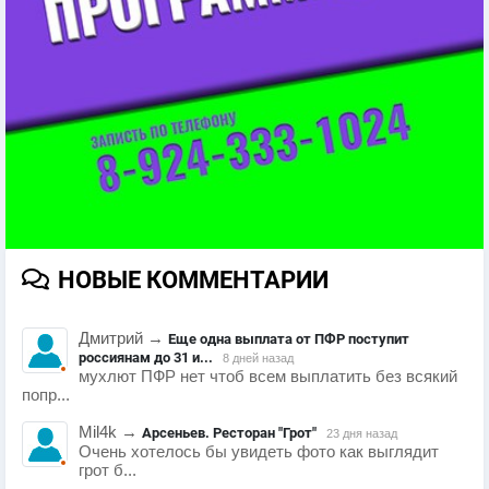
НОВЫЕ КОММЕНТАРИИ
Дмитрий
→
Еще одна выплата от ПФР поступит
россиянам до 31 и...
8 дней назад
мухлют ПФР нет чтоб всем выплатить без всякий
попр...
Mil4k
→
Арсеньев. Ресторан "Грот"
23 дня назад
Очень хотелось бы увидеть фото как выглядит
грот б...