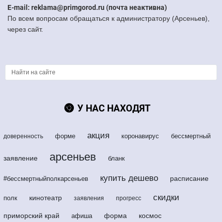
E-mail: reklama@primgorod.ru (почта неактивна)
По всем вопросам обращаться к администратору (Арсеньев),
через сайт.
У НАС НАХОДЯТ
акция
форме
коронавирус
бессмертный
доверенность
арсеньев
заявление
бланк
купить дешево
расписание
#бессмертныйполкарсеньев
скидки
кинотеатр
полк
заявления
прогресс
приморский край
форма
космос
афиша