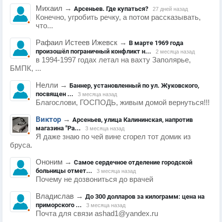
Михаил
→
Арсеньев. Где купаться?
27 дней назад
Конечно, угробить речку, а потом рассказывать,
что...
Рафаил Истеев Ижевск
→
В марте 1969 года
произошёл пограничный конфликт н...
2 месяца назад
в 1994-1997 годах летал на вахту Заполярье,
БМПК, ...
Нелли
→
Баннер, установленный по ул. Жуковского,
посвящен ...
3 месяца назад
Благослови, ГОСПОДЬ, живым домой вернуться!!!
Виктор
→
Арсеньев, улица Калининская, напротив
магазина "Ра...
3 месяца назад
Я даже знаю по чей вине сгорел тот домик из
бруса.
Ононим
→
Самое сердечное отделение городской
больницы отмет...
3 месяца назад
Почему не дозвониться до врачей
Владислав
→
До 300 долларов за килограмм: цена на
приморского ...
3 месяца назад
Почта для связи ashad1@yandex.ru