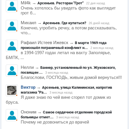
Mil4k
→
Арсеньев. Ресторан "Грот"
22 дня назад
Очень хотелось бы увидеть фото как выглядит
грот б...
Михаил
→
Арсеньев. Где купаться?
26 дней назад
Конечно, угробить речку, а потом рассказывать,
что...
Рафаил Истеев Ижевск
→
В марте 1969 года
произошёл пограничный конфликт н...
2 месяца назад
в 1994-1997 годах летал на вахту Заполярье,
БМПК, ...
Нелли
→
Баннер, установленный по ул. Жуковского,
посвящен ...
3 месяца назад
Благослови, ГОСПОДЬ, живым домой вернуться!!!
Виктор
→
Арсеньев, улица Калининская, напротив
магазина "Ра...
3 месяца назад
Я даже знаю по чей вине сгорел тот домик из
бруса.
Ононим
→
Самое сердечное отделение городской
больницы отмет...
3 месяца назад
Почему не дозвониться до врачей