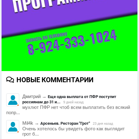
НОВЫЕ КОММЕНТАРИИ
Дмитрий
→
Еще одна выплата от ПФР поступит
россиянам до 31 и...
9 дней назад
мухлют ПФР нет чтоб всем выплатить без всякий
попр...
Mil4k
→
Арсеньев. Ресторан "Грот"
23 дня назад
Очень хотелось бы увидеть фото как выглядит
грот б...