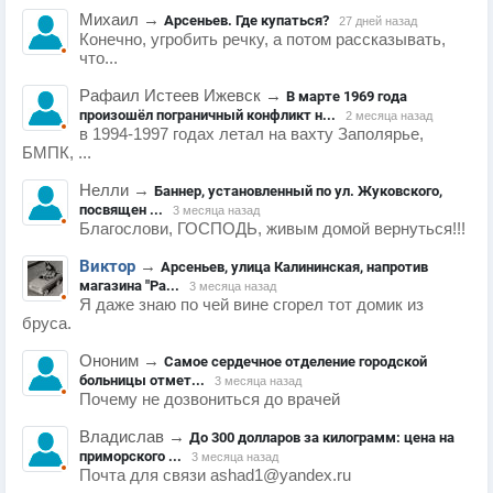
Михаил
→
Арсеньев. Где купаться?
27 дней назад
Конечно, угробить речку, а потом рассказывать,
что...
Рафаил Истеев Ижевск
→
В марте 1969 года
произошёл пограничный конфликт н...
2 месяца назад
в 1994-1997 годах летал на вахту Заполярье,
БМПК, ...
Нелли
→
Баннер, установленный по ул. Жуковского,
посвящен ...
3 месяца назад
Благослови, ГОСПОДЬ, живым домой вернуться!!!
Виктор
→
Арсеньев, улица Калининская, напротив
магазина "Ра...
3 месяца назад
Я даже знаю по чей вине сгорел тот домик из
бруса.
Ононим
→
Самое сердечное отделение городской
больницы отмет...
3 месяца назад
Почему не дозвониться до врачей
Владислав
→
До 300 долларов за килограмм: цена на
приморского ...
3 месяца назад
Почта для связи ashad1@yandex.ru