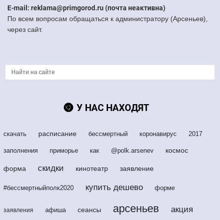
E-mail: reklama@primgorod.ru (почта неактивна)
По всем вопросам обращаться к администратору (Арсеньев),
через сайт.
У НАС НАХОДЯТ
расписание
скачать
бессмертный
коронавирус
2017
космос
заполнения
приморье
как
@polk.arsenev
скидки
форма
кинотеатр
заявление
купить дешево
#бессмертныйполк2020
форме
арсеньев
акция
сеансы
афиша
заявления