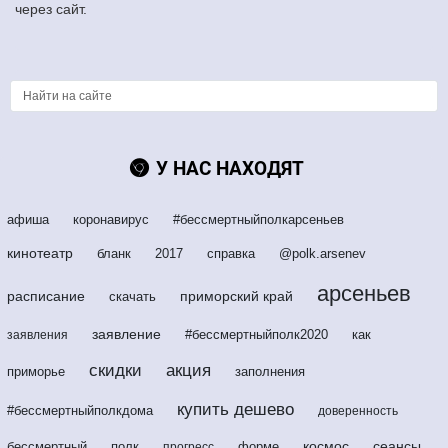
через сайт.
У НАС НАХОДЯТ
афиша
коронавирус
#бессмертныйполкарсеньев
кинотеатр
бланк
2017
справка
@polk.arsenev
арсеньев
расписание
приморский край
скачать
заявление
#бессмертныйполк2020
как
заявления
скидки
акция
приморье
заполнения
купить дешево
#бессмертныйполкдома
доверенность
космос
сеансы
бессмертный
полк
форме
прогресс