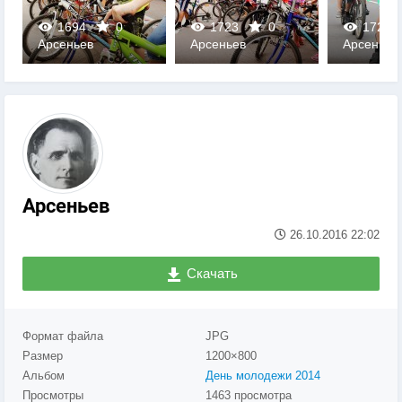
1694
0
1723
0
1723
Арсеньев
Арсеньев
Арсеньев
0
0
0
Арсеньев
26.10.2016
22:02
Скачать
Формат файла
JPG
Размер
1200×800
Альбом
День молодежи 2014
Просмотры
1463 просмотра