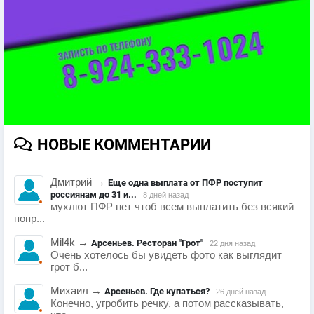
НОВЫЕ КОММЕНТАРИИ
Дмитрий
→
Еще одна выплата от ПФР поступит
россиянам до 31 и...
8 дней назад
мухлют ПФР нет чтоб всем выплатить без всякий
попр...
Mil4k
→
Арсеньев. Ресторан "Грот"
22 дня назад
Очень хотелось бы увидеть фото как выглядит
грот б...
Михаил
→
Арсеньев. Где купаться?
26 дней назад
Конечно, угробить речку, а потом рассказывать,