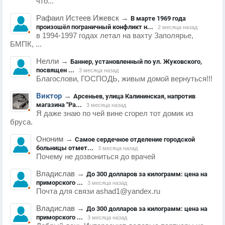
что...
Рафаил Истеев Ижевск
→
В марте 1969 года
произошёл пограничный конфликт н...
2 месяца назад
в 1994-1997 годах летал на вахту Заполярье,
БМПК, ...
Нелли
→
Баннер, установленный по ул. Жуковского,
посвящен ...
3 месяца назад
Благослови, ГОСПОДЬ, живым домой вернуться!!!
Виктор
→
Арсеньев, улица Калининская, напротив
магазина "Ра...
3 месяца назад
Я даже знаю по чей вине сгорел тот домик из
бруса.
Ононим
→
Самое сердечное отделение городской
больницы отмет...
3 месяца назад
Почему не дозвониться до врачей
Владислав
→
До 300 долларов за килограмм: цена на
приморского ...
3 месяца назад
Почта для связи ashad1@yandex.ru
Владислав
→
До 300 долларов за килограмм: цена на
приморского ...
3 месяца назад