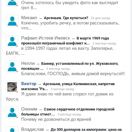
Очень хотелось бы увидеть фото как выглядит
грот б...
Михаил
→
Арсеньев. Где купаться?
24 дня назад
Конечно, угробить речку, а потом рассказывать,
что...
Рафаил Истеев Ижевск
→
В марте 1969 года
произошёл пограничный конфликт н...
2 месяца назад
в 1994-1997 годах летал на вахту Заполярье,
БМПК, ...
Нелли
→
Баннер, установленный по ул. Жуковского,
посвящен ...
3 месяца назад
Благослови, ГОСПОДЬ, живым домой вернуться!!!
Виктор
→
Арсеньев, улица Калининская, напротив
магазина "Ра...
3 месяца назад
Я даже знаю по чей вине сгорел тот домик из
бруса.
Ононим
→
Самое сердечное отделение городской
больницы отмет...
3 месяца назад
Почему не дозвониться до врачей
Владислав
→
До 300 долларов за килограмм: цена на