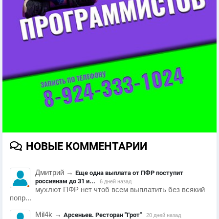
НОВЫЕ КОММЕНТАРИИ
Дмитрий
→
Еще одна выплата от ПФР поступит
россиянам до 31 и...
6 дней назад
мухлют ПФР нет чтоб всем выплатить без всякий
попр...
Mil4k
→
Арсеньев. Ресторан "Грот"
20 дней назад