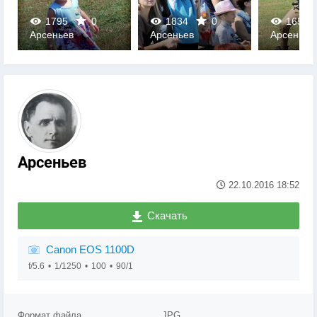
1795
0
1834
0
1658
Арсеньев
Арсеньев
Арсеньев
0
0
0
Арсеньев
22.10.2016
18:52
Скачать
Canon EOS 1100D
f/5.6
1/1250
100
90/1
Формат файла
JPG