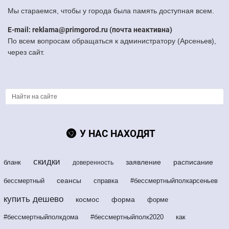
Мы стараемся, чтобы у города была память доступная всем.
E-mail: reklama@primgorod.ru (почта неактивна)
По всем вопросам обращаться к администратору (Арсеньев),
через сайт.
У НАС НАХОДЯТ
скидки
заявление
расписание
бланк
доверенность
сеансы
бессмертный
справка
#бессмертныйполкарсеньев
купить дешево
космос
форма
форме
#бессмертныйполкдома
#бессмертныйполк2020
как