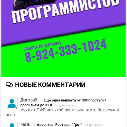
НОВЫЕ КОММЕНТАРИИ
Дмитрий
→
Еще одна выплата от ПФР поступит
россиянам до 31 и...
9 дней назад
мухлют ПФР нет чтоб всем выплатить без всякий
попр...
Mil4k
→
Арсеньев. Ресторан "Грот"
23 дня назад