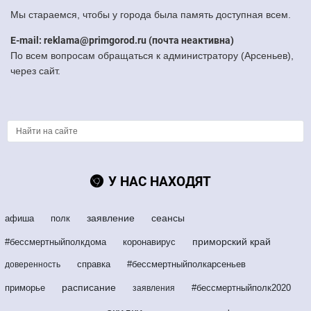
Мы стараемся, чтобы у города была память доступная всем.
E-mail: reklama@primgorod.ru (почта неактивна)
По всем вопросам обращаться к администратору (Арсеньев),
через сайт.
У НАС НАХОДЯТ
заявление
сеансы
афиша
полк
приморский край
#бессмертныйполкдома
коронавирус
справка
#бессмертныйполкарсеньев
доверенность
расписание
приморье
#бессмертныйполк2020
заявления