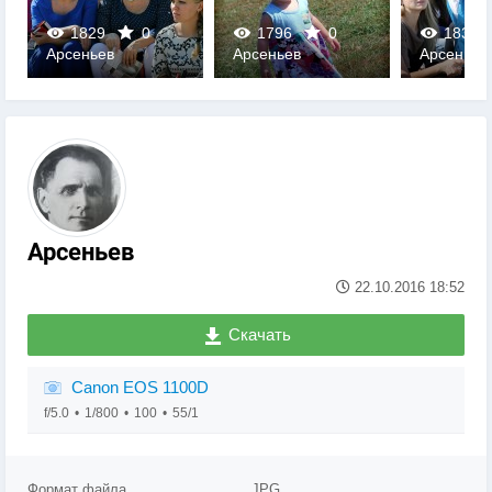
1829
0
1796
0
1835
Арсеньев
Арсеньев
Арсеньев
0
0
0
Арсеньев
22.10.2016
18:52
Скачать
Canon EOS 1100D
f/5.0
1/800
100
55/1
Формат файла
JPG