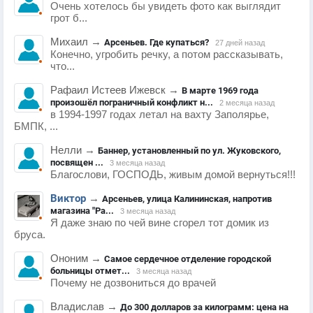
Очень хотелось бы увидеть фото как выглядит
грот б...
Михаил
→
Арсеньев. Где купаться?
27 дней назад
Конечно, угробить речку, а потом рассказывать,
что...
Рафаил Истеев Ижевск
→
В марте 1969 года
произошёл пограничный конфликт н...
2 месяца назад
в 1994-1997 годах летал на вахту Заполярье,
БМПК, ...
Нелли
→
Баннер, установленный по ул. Жуковского,
посвящен ...
3 месяца назад
Благослови, ГОСПОДЬ, живым домой вернуться!!!
Виктор
→
Арсеньев, улица Калининская, напротив
магазина "Ра...
3 месяца назад
Я даже знаю по чей вине сгорел тот домик из
бруса.
Ононим
→
Самое сердечное отделение городской
больницы отмет...
3 месяца назад
Почему не дозвониться до врачей
Владислав
→
До 300 долларов за килограмм: цена на