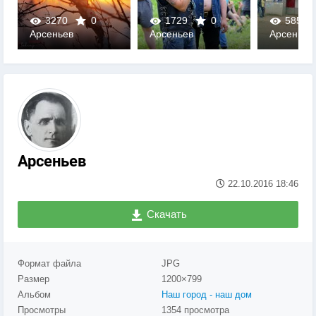
3270
0
1729
0
5850
Арсеньев
Арсеньев
Арсеньев
0
0
0
Арсеньев
22.10.2016
18:46
Скачать
Формат файла
JPG
Размер
1200×799
Альбом
Наш город - наш дом
Просмотры
1354 просмотра