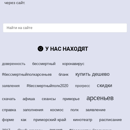
через сайт.
У НАС НАХОДЯТ
бессмертный
коронавирус
доверенность
купить дешево
#бессмертныйполкарсеньев
бланк
скидки
#бессмертныйполк2020
заявления
прогресс
арсеньев
сеансы
скачать
афиша
приморье
космос
заявление
справка
заполнения
полк
приморский край
кинотеатр
расписание
форме
как