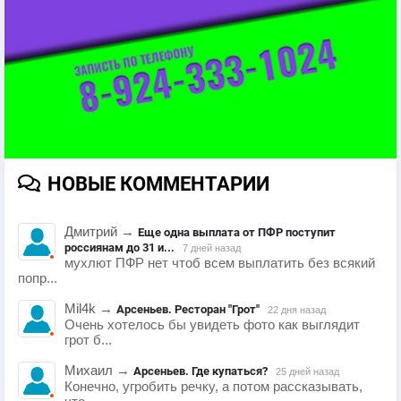
НОВЫЕ КОММЕНТАРИИ
Дмитрий
→
Еще одна выплата от ПФР поступит
россиянам до 31 и...
7 дней назад
мухлют ПФР нет чтоб всем выплатить без всякий
попр...
Mil4k
→
Арсеньев. Ресторан "Грот"
22 дня назад
Очень хотелось бы увидеть фото как выглядит
грот б...
Михаил
→
Арсеньев. Где купаться?
25 дней назад
Конечно, угробить речку, а потом рассказывать,