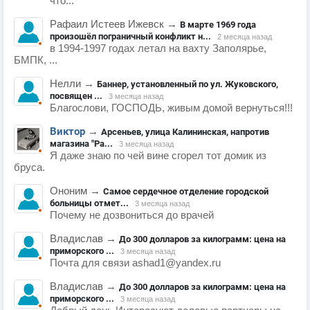
что...
Рафаил Истеев Ижевск
→
В марте 1969 года
произошёл пограничный конфликт н...
2 месяца назад
в 1994-1997 годах летал на вахту Заполярье,
БМПК, ...
Нелли
→
Баннер, установленный по ул. Жуковского,
посвящен ...
3 месяца назад
Благослови, ГОСПОДЬ, живым домой вернуться!!!
Виктор
→
Арсеньев, улица Калининская, напротив
магазина "Ра...
3 месяца назад
Я даже знаю по чей вине сгорел тот домик из
бруса.
Ононим
→
Самое сердечное отделение городской
больницы отмет...
3 месяца назад
Почему не дозвониться до врачей
Владислав
→
До 300 долларов за килограмм: цена на
приморского ...
3 месяца назад
Почта для связи ashad1@yandex.ru
Владислав
→
До 300 долларов за килограмм: цена на
приморского ...
3 месяца назад