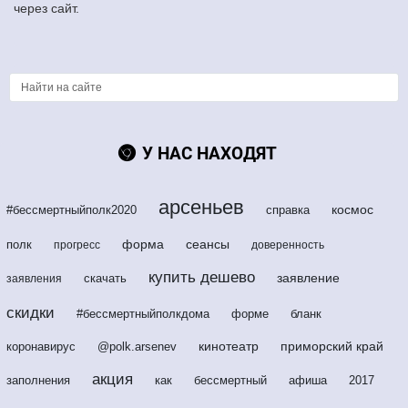
через сайт.
У НАС НАХОДЯТ
арсеньев
космос
#бессмертныйполк2020
справка
форма
сеансы
полк
прогресс
доверенность
купить дешево
заявление
скачать
заявления
скидки
#бессмертныйполкдома
форме
бланк
кинотеатр
приморский край
коронавирус
@polk.arsenev
акция
заполнения
как
бессмертный
афиша
2017