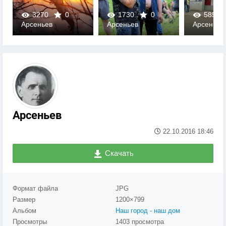
1730
0
5852
-1
2889
Арсеньев
Арсеньев
Арсеньев
0
0
0
Арсеньев
22.10.2016
18:46
Скачать
Формат файла
JPG
Размер
1200×799
Альбом
Наш город - наш дом
Просмотры
1403 просмотра