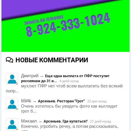
НОВЫЕ КОММЕНТАРИИ
Дмитрий
→
Еще одна выплата от ПФР поступит
россиянам до 31 и...
8 дней назад
мухлют ПФР нет чтоб всем выплатить без всякий
попр...
Mil4k
→
Арсеньев. Ресторан "Грот"
23 дня назад
Очень хотелось бы увидеть фото как выглядит
грот б...
Михаил
→
Арсеньев. Где купаться?
27 дней назад
Конечно, угробить речку, а потом рассказывать,