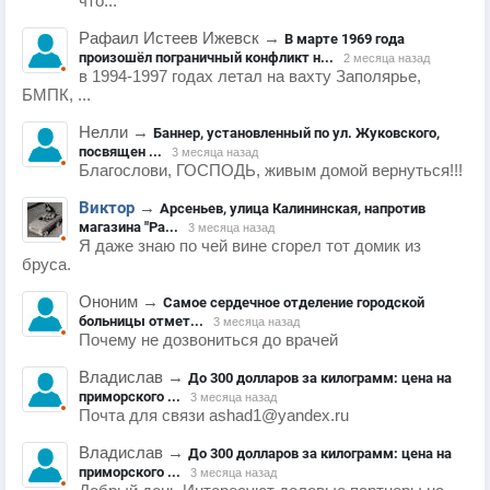
что...
Рафаил Истеев Ижевск
→
В марте 1969 года
произошёл пограничный конфликт н...
2 месяца назад
в 1994-1997 годах летал на вахту Заполярье,
БМПК, ...
Нелли
→
Баннер, установленный по ул. Жуковского,
посвящен ...
3 месяца назад
Благослови, ГОСПОДЬ, живым домой вернуться!!!
Виктор
→
Арсеньев, улица Калининская, напротив
магазина "Ра...
3 месяца назад
Я даже знаю по чей вине сгорел тот домик из
бруса.
Ононим
→
Самое сердечное отделение городской
больницы отмет...
3 месяца назад
Почему не дозвониться до врачей
Владислав
→
До 300 долларов за килограмм: цена на
приморского ...
3 месяца назад
Почта для связи ashad1@yandex.ru
Владислав
→
До 300 долларов за килограмм: цена на
приморского ...
3 месяца назад