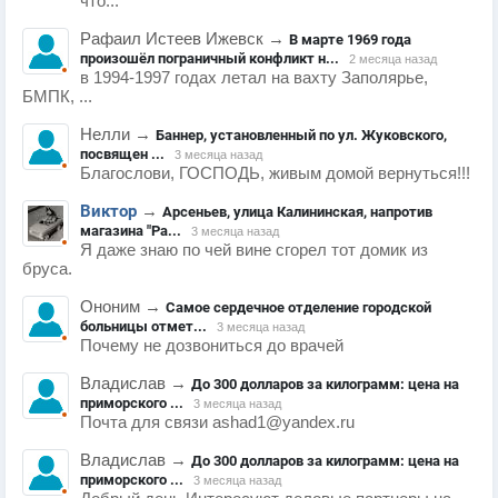
что...
Рафаил Истеев Ижевск
→
В марте 1969 года
произошёл пограничный конфликт н...
2 месяца назад
в 1994-1997 годах летал на вахту Заполярье,
БМПК, ...
Нелли
→
Баннер, установленный по ул. Жуковского,
посвящен ...
3 месяца назад
Благослови, ГОСПОДЬ, живым домой вернуться!!!
Виктор
→
Арсеньев, улица Калининская, напротив
магазина "Ра...
3 месяца назад
Я даже знаю по чей вине сгорел тот домик из
бруса.
Ононим
→
Самое сердечное отделение городской
больницы отмет...
3 месяца назад
Почему не дозвониться до врачей
Владислав
→
До 300 долларов за килограмм: цена на
приморского ...
3 месяца назад
Почта для связи ashad1@yandex.ru
Владислав
→
До 300 долларов за килограмм: цена на
приморского ...
3 месяца назад