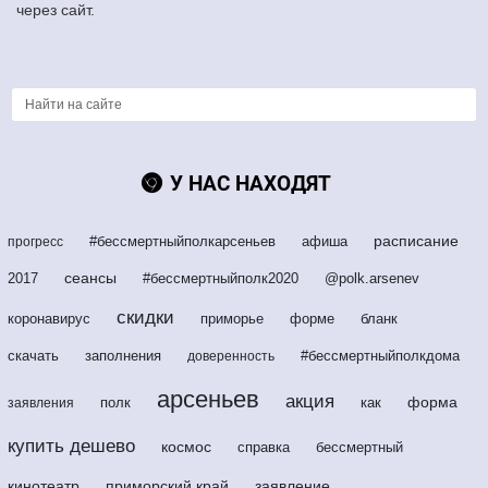
через сайт.
У НАС НАХОДЯТ
расписание
#бессмертныйполкарсеньев
афиша
прогресс
сеансы
2017
#бессмертныйполк2020
@polk.arsenev
скидки
коронавирус
приморье
форме
бланк
скачать
заполнения
#бессмертныйполкдома
доверенность
арсеньев
акция
форма
полк
как
заявления
купить дешево
космос
справка
бессмертный
кинотеатр
приморский край
заявление