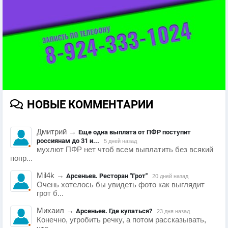
НОВЫЕ КОММЕНТАРИИ
Дмитрий
→
Еще одна выплата от ПФР поступит
россиянам до 31 и...
5 дней назад
мухлют ПФР нет чтоб всем выплатить без всякий
попр...
Mil4k
→
Арсеньев. Ресторан "Грот"
20 дней назад
Очень хотелось бы увидеть фото как выглядит
грот б...
Михаил
→
Арсеньев. Где купаться?
23 дня назад
Конечно, угробить речку, а потом рассказывать,