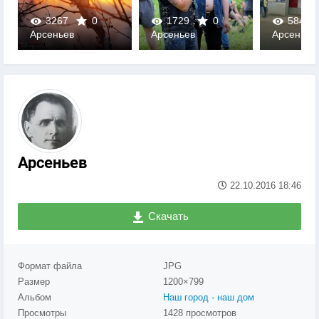
3267
0
1729
0
5847
Арсеньев
Арсеньев
Арсеньев
0
0
0
Арсеньев
22.10.2016
18:46
Скачать
Формат файла
JPG
Размер
1200×799
Альбом
Наш город - наш дом
Просмотры
1428 просмотров