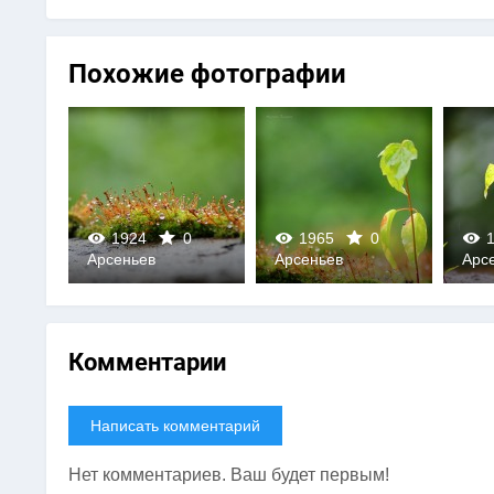
Похожие фотографии
0
1924
0
1965
0
1
Арсеньев
Арсеньев
Арс
0
0
Комментарии
Написать комментарий
Нет комментариев. Ваш будет первым!