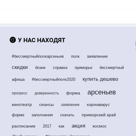
У НАС НАХОДЯТ
заявление
#бессмертныйполкарсеньев
полк
скидки
бланк
справка
приморье
бессмертный
купить дешево
афиша
#бессмертныйполк2020
арсеньев
форма
прогресс
доверенность
кинотеатр
сеансы
коронавирус
заявления
приморский край
форме
заполнения
скачать
акция
расписание
космос
2017
как