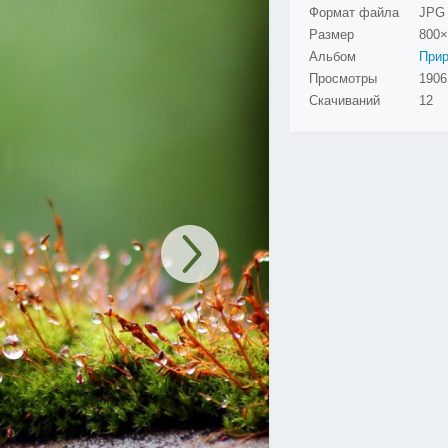
Формат файла
JPG
Размер
800×
Альбом
При
Просмотры
Скачиваний
12