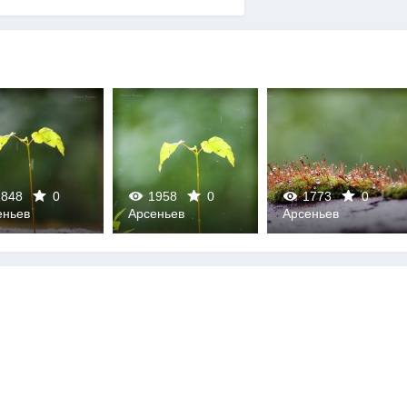
848
0
1958
0
1773
0
еньев
Арсеньев
Арсеньев
0
0
0