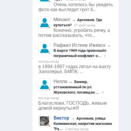
Очень хотелось бы увидеть
фото как выглядит грот б...
Михаил
→
Арсеньев. Где
купаться?
27 дней назад
Конечно, угробить речку, а
потом рассказывать, что...
Рафаил Истеев Ижевск
→
В марте 1969 года произошёл
пограничный конфликт н...
2
месяца назад
в 1994-1997 годах летал на вахту
Заполярье, БМПК, ...
Нелли
→
Баннер,
установленный по ул.
Жуковского, посвящен ...
3
месяца назад
Благослови, ГОСПОДЬ, живым
домой вернуться!!!
Виктор
→
Арсеньев, улица
Калининская, напротив магазина
"Ра...
3 месяца назад