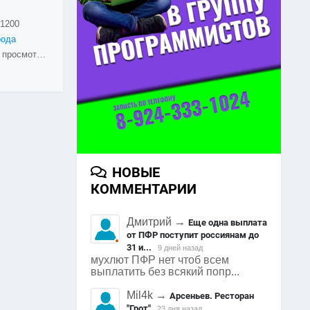
1200
рода
1906 просмотров
НОВЫЕ
КОММЕНТАРИИ
Дмитрий
→
Еще одна выплата
от ПФР поступит россиянам до
31 и...
9 дней назад
мухлют ПФР нет чтоб всем
выплатить без всякий попр...
Mil4k
→
Арсеньев. Ресторан
"Грот"
23 дня назад