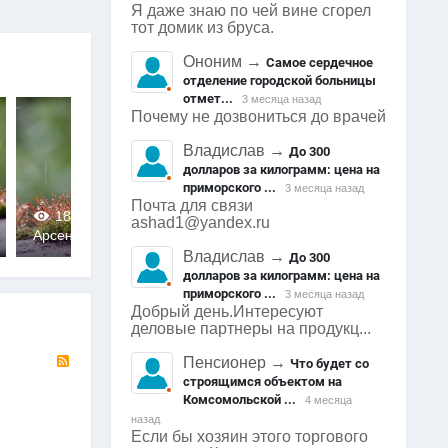
Я даже знаю по чей вине сгорел
тот домик из бруса.
Ононим
→
Самое сердечное
отделение городской больницы
отмет...
3 месяца назад
Почему не дозвониться до врачей
Владислав
→
До 300
долларов за килограмм: цена на
приморского ...
3 месяца назад
Почта для связи
1875
0
2209
0
ashad1@yandex.ru
Арсеньев
Арсеньев
0
0
Владислав
→
До 300
долларов за килограмм: цена на
приморского ...
3 месяца назад
Добрый день.Интересуют
деловые партнеры на продукц...
RSS
Пенсионер
→
Что будет со
строящимся объектом на
Комсомольской ...
4 месяца
назад
Если бы хозяин этого торгового