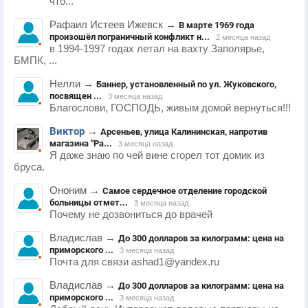
что...
Рафаил Истеев Ижевск
→
В марте 1969 года
произошёл пограничный конфликт н...
2 месяца назад
в 1994-1997 годах летал на вахту Заполярье,
БМПК, ...
Нелли
→
Баннер, установленный по ул. Жуковского,
посвящен ...
3 месяца назад
Благослови, ГОСПОДЬ, живым домой вернуться!!!
Виктор
→
Арсеньев, улица Калининская, напротив
магазина "Ра...
3 месяца назад
Я даже знаю по чей вине сгорел тот домик из
бруса.
Ононим
→
Самое сердечное отделение городской
больницы отмет...
3 месяца назад
Почему не дозвониться до врачей
Владислав
→
До 300 долларов за килограмм: цена на
приморского ...
3 месяца назад
Почта для связи ashad1@yandex.ru
Владислав
→
До 300 долларов за килограмм: цена на
приморского ...
3 месяца назад