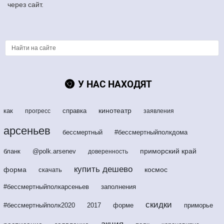
через сайт.
У НАС НАХОДЯТ
кинотеатр
как
справка
прогресс
заявления
арсеньев
бессмертный
#бессмертныйполкдома
приморский край
бланк
@polk.arsenev
доверенность
купить дешево
форма
космос
скачать
#бессмертныйполкарсеньев
заполнения
скидки
#бессмертныйполк2020
2017
форме
приморье