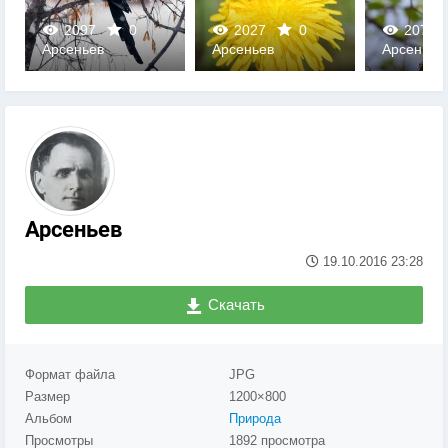
2097
0
2027
0
2072
Арсеньев
Арсеньев
Арсеньев
0
0
0
Арсеньев
19.10.2016
23:28
Скачать
Формат файла
JPG
Размер
1200×800
Альбом
Природа
Просмотры
1892 просмотра