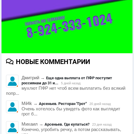
НОВЫЕ КОММЕНТАРИИ
Дмитрий
→
Еще одна выплата от ПФР поступит
россиянам до 31 и...
5 дней назад
мухлют ПФР нет чтоб всем выплатить без всякий
попр...
Mil4k
→
Арсеньев. Ресторан "Грот"
20 дней назад
Очень хотелось бы увидеть фото как выглядит
грот б...
Михаил
→
Арсеньев. Где купаться?
23 дня назад
Конечно, угробить речку, а потом рассказывать,