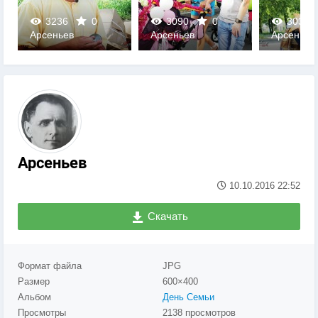
3236
0
3090
0
3032
Арсеньев
Арсеньев
Арсеньев
0
0
0
Арсеньев
10.10.2016
22:52
Скачать
Формат файла
JPG
Размер
600×400
Альбом
День Семьи
Просмотры
2138 просмотров