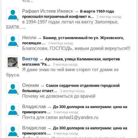
что...
Рафаил Истеев Ижевск
→
В марте 1969 года
произошёл пограничный конфликт н...
2 месяца назад
в 1994-1997 годах летал на вахту Заполярье,
БМПК, ...
Нелли
→
Баннер, установленный по ул. Жуковского,
посвящен ...
3 месяца назад
Благослови, ГОСПОДЬ, живым домой вернуться!!!
Виктор
→
Арсеньев, улица Калининская, напротив
магазина "Ра...
3 месяца назад
Я даже знаю по чей вине сгорел тот домик из
бруса.
Ононим
→
Самое сердечное отделение городской
больницы отмет...
3 месяца назад
Почему не дозвониться до врачей
Владислав
→
До 300 долларов за килограмм: цена на
приморского ...
3 месяца назад
Почта для связи ashad1@yandex.ru
Владислав
→
До 300 долларов за килограмм: цена на
приморского ...
3 месяца назад