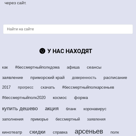
через сайт.
У НАС НАХОДЯТ
сеансы
как
#бессмертныйполкдома
афиша
заявление
приморский край
расписание
доверенность
2017
скачать
#бессмертныйполкарсеньев
прогресс
космос
форма
#бессмертныйполк2020
купить дешево
акция
бланк
коронавирус
заполнения
приморье
бессмертный
заявления
арсеньев
скидки
кинотеатр
справка
полк