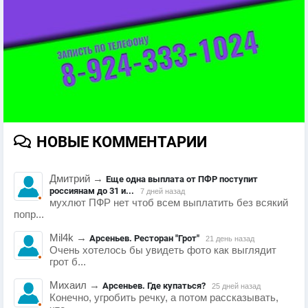
НОВЫЕ КОММЕНТАРИИ
Дмитрий
→
Еще одна выплата от ПФР поступит
россиянам до 31 и...
7 дней назад
мухлют ПФР нет чтоб всем выплатить без всякий
попр...
Mil4k
→
Арсеньев. Ресторан "Грот"
21 день назад
Очень хотелось бы увидеть фото как выглядит
грот б...
Михаил
→
Арсеньев. Где купаться?
25 дней назад
Конечно, угробить речку, а потом рассказывать,