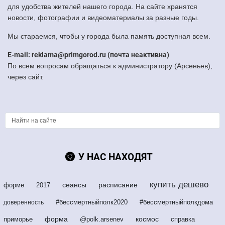
для удобства жителей нашего города. На сайте хранятся
новости, фотографии и видеоматериалы за разные годы.
Мы стараемся, чтобы у города была память доступная всем.
E-mail: reklama@primgorod.ru (почта неактивна)
По всем вопросам обращаться к администратору (Арсеньев),
через сайт.
У НАС НАХОДЯТ
купить дешево
сеансы
расписание
форме
2017
#бессмертныйполк2020
#бессмертныйполкдома
доверенность
форма
космос
приморье
@polk.arsenev
справка