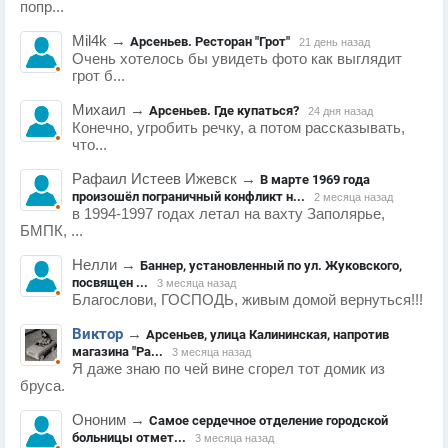
попр...
Mil4k
→
Арсеньев. Ресторан "Грот"
21 день назад
Очень хотелось бы увидеть фото как выглядит
грот б...
Михаил
→
Арсеньев. Где купаться?
24 дня назад
Конечно, угробить речку, а потом рассказывать,
что...
Рафаил Истеев Ижевск
→
В марте 1969 года
произошёл пограничный конфликт н...
2 месяца назад
в 1994-1997 годах летал на вахту Заполярье,
БМПК, ...
Нелли
→
Баннер, установленный по ул. Жуковского,
посвящен ...
3 месяца назад
Благослови, ГОСПОДЬ, живым домой вернуться!!!
Виктор
→
Арсеньев, улица Калининская, напротив
магазина "Ра...
3 месяца назад
Я даже знаю по чей вине сгорел тот домик из
бруса.
Ононим
→
Самое сердечное отделение городской
больницы отмет...
3 месяца назад