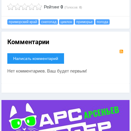
Рейтинг
0
(Голосов:
0
)
приморский край
снегопад
циклон
приморье
погода
Комментарии
RS
Написать комментарий
Нет комментариев. Ваш будет первым!