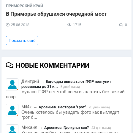
ПРИМОРСКИЙ КРАЙ
В Приморье обрушился очередной мост
25.06.2018
1715
0
Показать ещё
НОВЫЕ КОММЕНТАРИИ
Дмитрий
→
Еще одна выплата от ПФР поступит
россиянам до 31 и...
5 дней назад
мухлют ПФР нет чтоб всем выплатить без всякий
попр...
Mil4k
→
Арсеньев. Ресторан "Грот"
20 дней назад
Очень хотелось бы увидеть фото как выглядит
грот б...
Михаил
→
Арсеньев. Где купаться?
23 дня назад
Конечно, угробить речку, а потом рассказывать,