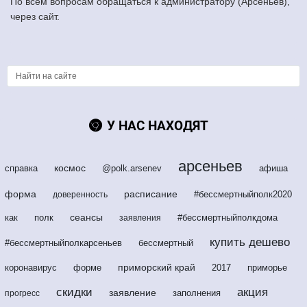
По всем вопросам обращаться к администратору (Арсеньев),
через сайт.
У НАС НАХОДЯТ
арсеньев
космос
справка
@polk.arsenev
афиша
форма
расписание
#бессмертныйполк2020
доверенность
сеансы
как
полк
#бессмертныйполкдома
заявления
купить дешево
#бессмертныйполкарсеньев
бессмертный
приморский край
коронавирус
форме
2017
приморье
скидки
акция
заявление
заполнения
прогресс