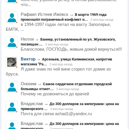
что...
Рафаил Истеев Ижевск
→
В марте 1969 года
произошёл пограничный конфликт н...
2 месяца назад
в 1994-1997 годах летал на вахту Заполярье,
БМПК, ...
Нелли
→
Баннер, установленный по ул. Жуковского,
посвящен ...
3 месяца назад
Благослови, ГОСПОДЬ, живым домой вернуться!!!
Виктор
→
Арсеньев, улица Калининская, напротив
магазина "Ра...
3 месяца назад
Я даже знаю по чей вине сгорел тот домик из
бруса.
Ононим
→
Самое сердечное отделение городской
больницы отмет...
3 месяца назад
Почему не дозвониться до врачей
Владислав
→
До 300 долларов за килограмм: цена на
приморского ...
3 месяца назад
Почта для связи ashad1@yandex.ru
Владислав
→
До 300 долларов за килограмм: цена на
приморского ...
3 месяца назад