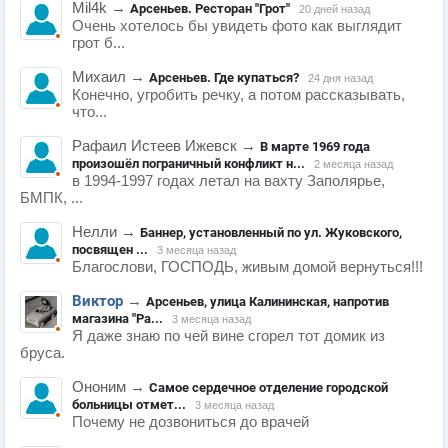
Mil4k
→
Арсеньев. Ресторан "Грот"
20 дней назад
Очень хотелось бы увидеть фото как выглядит
грот б...
Михаил
→
Арсеньев. Где купаться?
24 дня назад
Конечно, угробить речку, а потом рассказывать,
что...
Рафаил Истеев Ижевск
→
В марте 1969 года
произошёл пограничный конфликт н...
2 месяца назад
в 1994-1997 годах летал на вахту Заполярье,
БМПК, ...
Нелли
→
Баннер, установленный по ул. Жуковского,
посвящен ...
3 месяца назад
Благослови, ГОСПОДЬ, живым домой вернуться!!!
Виктор
→
Арсеньев, улица Калининская, напротив
магазина "Ра...
3 месяца назад
Я даже знаю по чей вине сгорел тот домик из
бруса.
Ононим
→
Самое сердечное отделение городской
больницы отмет...
3 месяца назад
Почему не дозвониться до врачей