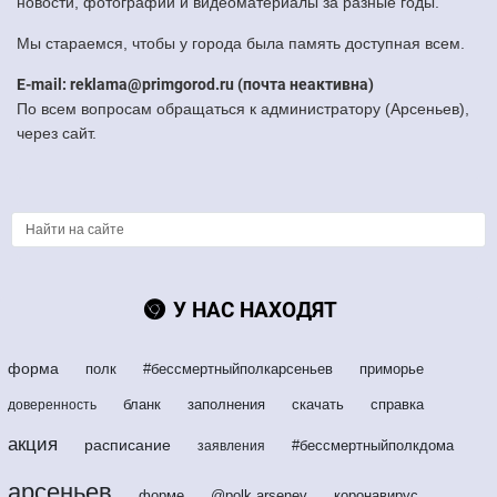
новости, фотографии и видеоматериалы за разные годы.
Мы стараемся, чтобы у города была память доступная всем.
E-mail: reklama@primgorod.ru (почта неактивна)
По всем вопросам обращаться к администратору (Арсеньев),
через сайт.
У НАС НАХОДЯТ
форма
полк
#бессмертныйполкарсеньев
приморье
бланк
заполнения
скачать
справка
доверенность
акция
расписание
#бессмертныйполкдома
заявления
арсеньев
форме
@polk.arsenev
коронавирус