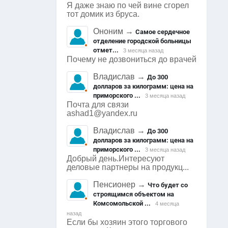
Я даже знаю по чей вине сгорел
тот домик из бруса.
Ононим
→
Самое сердечное
отделение городской больницы
отмет...
3 месяца назад
Почему не дозвониться до врачей
Владислав
→
До 300
долларов за килограмм: цена на
приморского ...
3 месяца назад
Почта для связи
ashad1@yandex.ru
Владислав
→
До 300
долларов за килограмм: цена на
приморского ...
3 месяца назад
Добрый день.Интересуют
деловые партнеры на продукц...
Пенсионер
→
Что будет со
строящимся объектом на
Комсомольской ...
4 месяца
назад
Если бы хозяин этого торгового