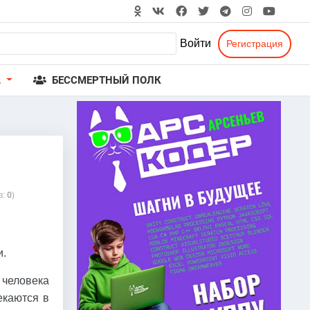
Войти
Регистрация
А
БЕССМЕРТНЫЙ ПОЛК
в:
0
)
и.
человека
екаются в