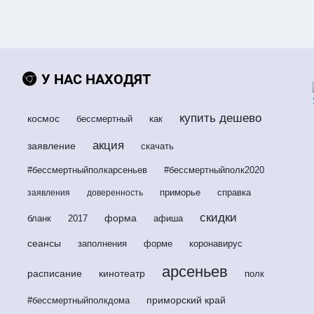
У НАС НАХОДЯТ
купить дешево
космос
бессмертный
как
акция
заявление
скачать
#бессмертныйполкарсеньев
#бессмертныйполк2020
приморье
справка
заявления
доверенность
скидки
форма
бланк
2017
афиша
сеансы
заполнения
форме
коронавирус
арсеньев
расписание
кинотеатр
полк
приморский край
#бессмертныйполкдома