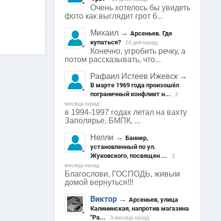
Очень хотелось бы увидеть
фото как выглядит грот б...
Михаил
→
Арсеньев. Где
купаться?
24 дня назад
Конечно, угробить речку, а
потом рассказывать, что...
Рафаил Истеев Ижевск
→
В марте 1969 года произошёл
пограничный конфликт н...
2
месяца назад
в 1994-1997 годах летал на вахту
Заполярье, БМПК, ...
Нелли
→
Баннер,
установленный по ул.
Жуковского, посвящен ...
3
месяца назад
Благослови, ГОСПОДЬ, живым
домой вернуться!!!
Виктор
→
Арсеньев, улица
Калининская, напротив магазина
"Ра...
3 месяца назад