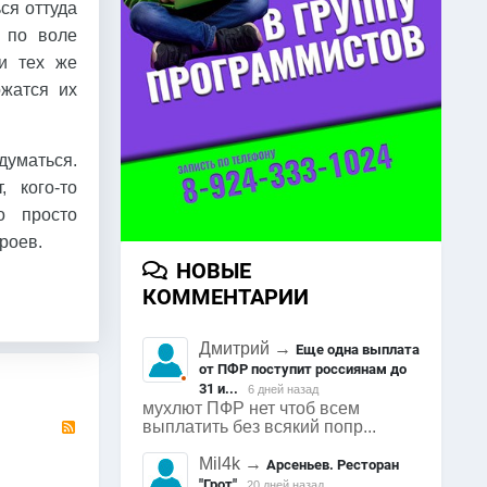
ься оттуда
 по воле
и тех же
ожатся их
адуматься.
 кого-то
о просто
роев.
НОВЫЕ
КОММЕНТАРИИ
Дмитрий
→
Еще одна выплата
от ПФР поступит россиянам до
31 и...
6 дней назад
мухлют ПФР нет чтоб всем
RSS
выплатить без всякий попр...
Mil4k
→
Арсеньев. Ресторан
"Грот"
20 дней назад