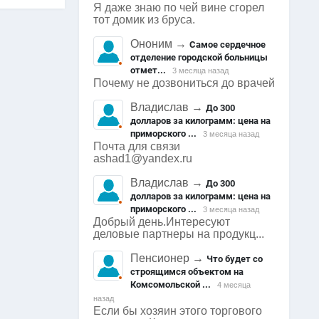
Я даже знаю по чей вине сгорел
тот домик из бруса.
Ононим
→
Самое сердечное
отделение городской больницы
отмет...
3 месяца назад
Почему не дозвониться до врачей
Владислав
→
До 300
долларов за килограмм: цена на
приморского ...
3 месяца назад
Почта для связи
ashad1@yandex.ru
Владислав
→
До 300
долларов за килограмм: цена на
приморского ...
3 месяца назад
Добрый день.Интересуют
деловые партнеры на продукц...
Пенсионер
→
Что будет со
строящимся объектом на
Комсомольской ...
4 месяца
назад
Если бы хозяин этого торгового