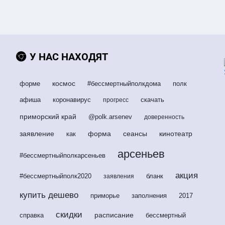
У НАС НАХОДЯТ
космос
форме
#бессмертныйполкдома
полк
афиша
коронавирус
скачать
прогресс
приморский край
@polk.arsenev
доверенность
заявление
форма
сеансы
кинотеатр
как
арсеньев
#бессмертныйполкарсеньев
акция
#бессмертныйполк2020
бланк
заявления
купить дешево
приморье
заполнения
2017
скидки
расписание
справка
бессмертный