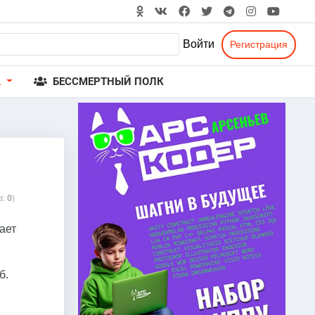
Войти
Регистрация
А
БЕССМЕРТНЫЙ ПОЛК
в:
0
)
ает
б.