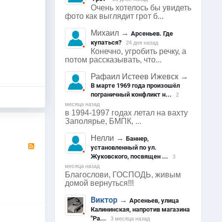
Очень хотелось бы увидеть
фото как выглядит грот б...
Михаил
→
Арсеньев. Где
купаться?
24 дня назад
Конечно, угробить речку, а
потом рассказывать, что...
Рафаил Истеев Ижевск
→
В марте 1969 года произошёл
пограничный конфликт н...
2
месяца назад
в 1994-1997 годах летал на вахту
Заполярье, БМПК, ...
Нелли
→
Баннер,
RSS
установленный по ул.
Жуковского, посвящен ...
3
месяца назад
Благослови, ГОСПОДЬ, живым
домой вернуться!!!
Виктор
→
Арсеньев, улица
Калининская, напротив магазина
"Ра...
3 месяца назад