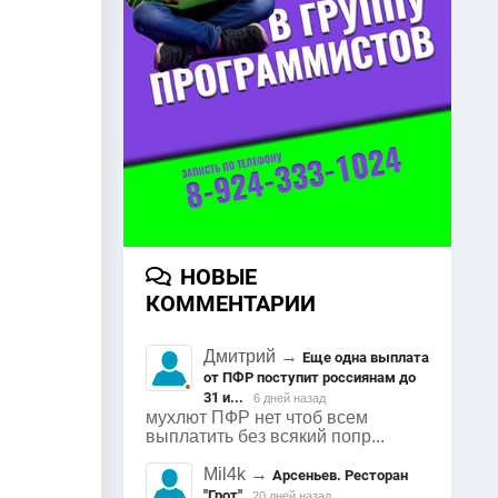
НОВЫЕ
КОММЕНТАРИИ
Дмитрий
→
Еще одна выплата
от ПФР поступит россиянам до
31 и...
6 дней назад
мухлют ПФР нет чтоб всем
выплатить без всякий попр...
Mil4k
→
Арсеньев. Ресторан
"Грот"
20 дней назад