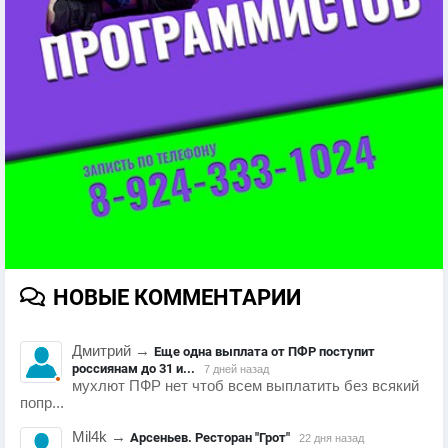
НОВЫЕ КОММЕНТАРИИ
Дмитрий
→
Еще одна выплата от ПФР поступит
россиянам до 31 и...
7 дней назад
мухлют ПФР нет чтоб всем выплатить без всякий
попр...
Mil4k
→
Арсеньев. Ресторан "Грот"
22 дня назад