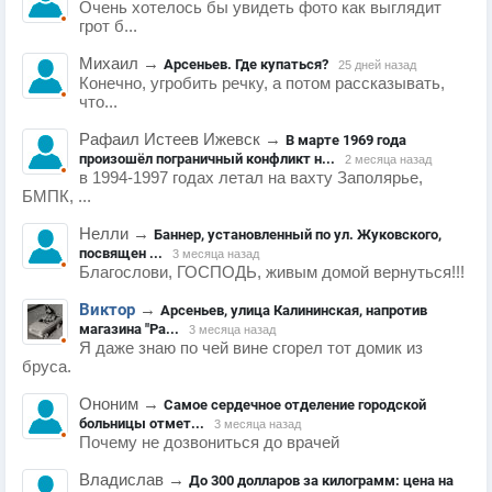
Очень хотелось бы увидеть фото как выглядит
грот б...
Михаил
→
Арсеньев. Где купаться?
25 дней назад
Конечно, угробить речку, а потом рассказывать,
что...
Рафаил Истеев Ижевск
→
В марте 1969 года
произошёл пограничный конфликт н...
2 месяца назад
в 1994-1997 годах летал на вахту Заполярье,
БМПК, ...
Нелли
→
Баннер, установленный по ул. Жуковского,
посвящен ...
3 месяца назад
Благослови, ГОСПОДЬ, живым домой вернуться!!!
Виктор
→
Арсеньев, улица Калининская, напротив
магазина "Ра...
3 месяца назад
Я даже знаю по чей вине сгорел тот домик из
бруса.
Ононим
→
Самое сердечное отделение городской
больницы отмет...
3 месяца назад
Почему не дозвониться до врачей
Владислав
→
До 300 долларов за килограмм: цена на