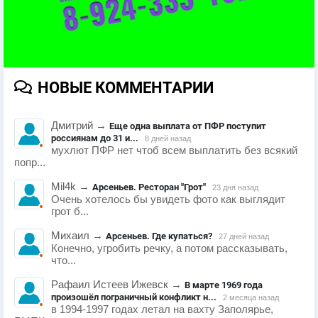
НОВЫЕ КОММЕНТАРИИ
Дмитрий
→
Еще одна выплата от ПФР поступит
россиянам до 31 и...
8 дней назад
мухлют ПФР нет чтоб всем выплатить без всякий
попр...
Mil4k
→
Арсеньев. Ресторан "Грот"
23 дня назад
Очень хотелось бы увидеть фото как выглядит
грот б...
Михаил
→
Арсеньев. Где купаться?
27 дней назад
Конечно, угробить речку, а потом рассказывать,
что...
Рафаил Истеев Ижевск
→
В марте 1969 года
произошёл пограничный конфликт н...
2 месяца назад
в 1994-1997 годах летал на вахту Заполярье,