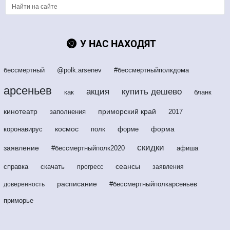
У НАС НАХОДЯТ
бессмертный
@polk.arsenev
#бессмертныйполкдома
арсеньев
акция
купить дешево
как
бланк
кинотеатр
приморский край
заполнения
2017
космос
форма
коронавирус
полк
форме
скидки
заявление
#бессмертныйполк2020
афиша
сеансы
справка
скачать
прогресс
заявления
расписание
#бессмертныйполкарсеньев
доверенность
приморье