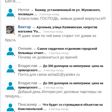
БМПК, ...
Нелли
→
Баннер, установленный по ул. Жуковского,
посвящен ...
3 месяца назад
Благослови, ГОСПОДЬ, живым домой вернуться!!!
Виктор
→
Арсеньев, улица Калининская, напротив
магазина "Ра...
3 месяца назад
Я даже знаю по чей вине сгорел тот домик из
бруса.
Ононим
→
Самое сердечное отделение городской
больницы отмет...
3 месяца назад
Почему не дозвониться до врачей
Владислав
→
До 300 долларов за килограмм: цена на
приморского ...
3 месяца назад
Почта для связи ashad1@yandex.ru
Владислав
→
До 300 долларов за килограмм: цена на
приморского ...
3 месяца назад
Добрый день.Интересуют деловые партнеры на
продукц...
Пенсионер
→
Что будет со строящимся объектом на
Комсомольской ...
4 месяца назад