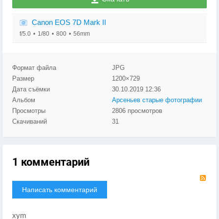
Canon EOS 7D Mark II
f/5.0
1/80
800
56mm
Формат файла
JPG
Размер
1200×729
Дата съёмки
30.10.2019
12:36
Альбом
Арсеньев старые фотографии
Просмотры
2806 просмотров
Скачиваний
31
1 комментарий
RS
Написать комментарий
xym