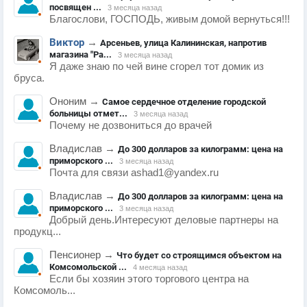
посвящен ...
3 месяца назад
Благослови, ГОСПОДЬ, живым домой вернуться!!!
Виктор
→
Арсеньев, улица Калининская, напротив
магазина "Ра...
3 месяца назад
Я даже знаю по чей вине сгорел тот домик из
бруса.
Ононим
→
Самое сердечное отделение городской
больницы отмет...
3 месяца назад
Почему не дозвониться до врачей
Владислав
→
До 300 долларов за килограмм: цена на
приморского ...
3 месяца назад
Почта для связи ashad1@yandex.ru
Владислав
→
До 300 долларов за килограмм: цена на
приморского ...
3 месяца назад
Добрый день.Интересуют деловые партнеры на
продукц...
Пенсионер
→
Что будет со строящимся объектом на
Комсомольской ...
4 месяца назад
Если бы хозяин этого торгового центра на
Комсомоль...