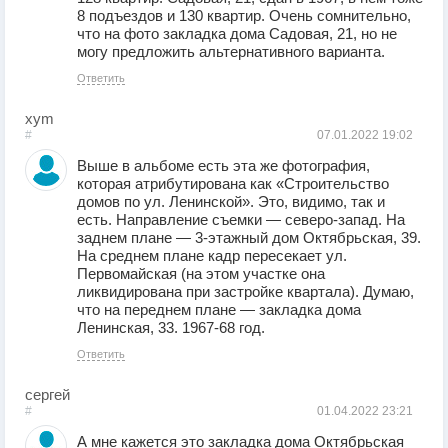
8 подъездов и 130 квартир. Очень сомнительно,
что на фото закладка дома Садовая, 21, но не
могу предложить альтернативного варианта.
Ответить
xym
#
07.01.2022
19:02
Выше в альбоме есть эта же фотография,
которая атрибутирована как «Строительство
домов по ул. Ленинской». Это, видимо, так и
есть. Направление съемки — северо-запад. На
заднем плане — 3-этажный дом Октябрьская, 39.
На среднем плане кадр пересекает ул.
Первомайская (на этом участке она
ликвидирована при застройке квартала). Думаю,
что на переднем плане — закладка дома
Ленинская, 33. 1967-68 год.
Ответить
сергей
#
01.04.2022
23:21
А мне кажется это закладка дома Октябрьская