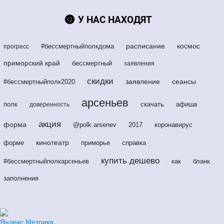
У НАС НАХОДЯТ
расписание
космос
#бессмертныйполкдома
прогресс
приморский край
бессмертный
заявления
скидки
заявление
сеансы
#бессмертныйполк2020
арсеньев
полк
скачать
афиша
доверенность
акция
форма
@polk.arsenev
2017
коронавирус
кинотеатр
форме
приморье
справка
купить дешево
#бессмертныйполкарсеньев
как
бланк
заполнения