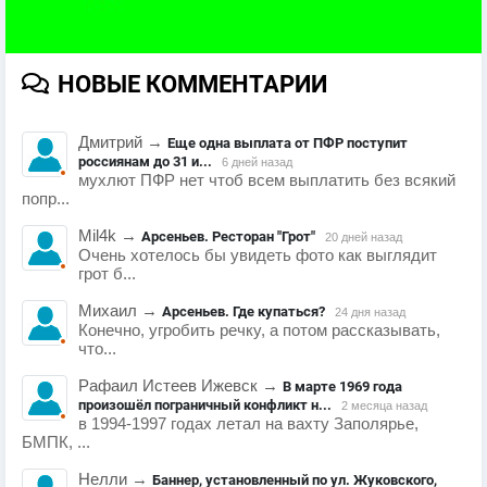
НОВЫЕ КОММЕНТАРИИ
Дмитрий
→
Еще одна выплата от ПФР поступит
россиянам до 31 и...
6 дней назад
мухлют ПФР нет чтоб всем выплатить без всякий
попр...
Mil4k
→
Арсеньев. Ресторан "Грот"
20 дней назад
Очень хотелось бы увидеть фото как выглядит
грот б...
Михаил
→
Арсеньев. Где купаться?
24 дня назад
Конечно, угробить речку, а потом рассказывать,
что...
Рафаил Истеев Ижевск
→
В марте 1969 года
произошёл пограничный конфликт н...
2 месяца назад
в 1994-1997 годах летал на вахту Заполярье,
БМПК, ...
Нелли
→
Баннер, установленный по ул. Жуковского,