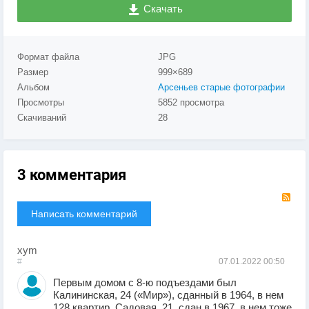
Скачать
Формат файла
JPG
Размер
999×689
Альбом
Арсеньев старые фотографии
Просмотры
5852 просмотра
Скачиваний
28
3 комментария
RS
Написать комментарий
xym
#
07.01.2022
00:50
Первым домом с 8-ю подъездами был
Калининская, 24 («Мир»), сданный в 1964, в нем
128 квартир. Садовая, 21, сдан в 1967, в нем тоже