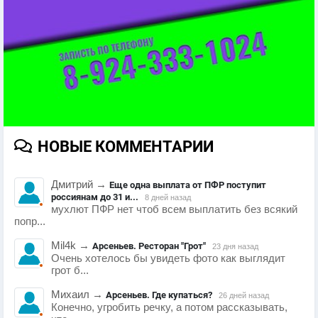
НОВЫЕ КОММЕНТАРИИ
Дмитрий
→
Еще одна выплата от ПФР поступит
россиянам до 31 и...
8 дней назад
мухлют ПФР нет чтоб всем выплатить без всякий
попр...
Mil4k
→
Арсеньев. Ресторан "Грот"
23 дня назад
Очень хотелось бы увидеть фото как выглядит
грот б...
Михаил
→
Арсеньев. Где купаться?
26 дней назад
Конечно, угробить речку, а потом рассказывать,