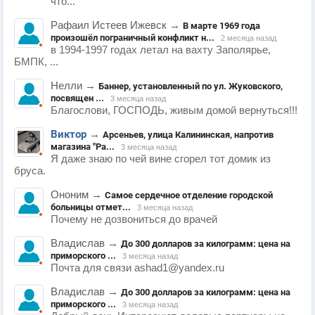
что...
Рафаил Истеев Ижевск
→
В марте 1969 года
произошёл пограничный конфликт н...
2 месяца назад
в 1994-1997 годах летал на вахту Заполярье,
БМПК, ...
Нелли
→
Баннер, установленный по ул. Жуковского,
посвящен ...
3 месяца назад
Благослови, ГОСПОДЬ, живым домой вернуться!!!
Виктор
→
Арсеньев, улица Калининская, напротив
магазина "Ра...
3 месяца назад
Я даже знаю по чей вине сгорел тот домик из
бруса.
Ононим
→
Самое сердечное отделение городской
больницы отмет...
3 месяца назад
Почему не дозвониться до врачей
Владислав
→
До 300 долларов за килограмм: цена на
приморского ...
3 месяца назад
Почта для связи ashad1@yandex.ru
Владислав
→
До 300 долларов за килограмм: цена на
приморского ...
3 месяца назад