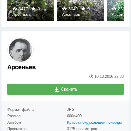
3477
0
3640
0
3506
Арсеньев
Арсеньев
Арсеньев
0
0
0
Арсеньев
10.10.2016
22:33
Скачать
Формат файла
JPG
Размер
600×400
Альбом
Красота окружающей природы
Просмотры
3175 просмотров