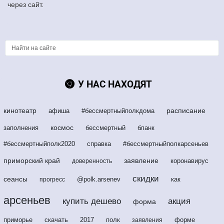
через сайт.
У НАС НАХОДЯТ
кинотеатр
расписание
афиша
#бессмертныйполкдома
космос
заполнения
бессмертный
бланк
#бессмертныйполк2020
справка
#бессмертныйполкарсеньев
приморский край
заявление
коронавирус
доверенность
скидки
сеансы
@polk.arsenev
как
прогресс
арсеньев
купить дешево
акция
форма
приморье
скачать
2017
полк
форме
заявления