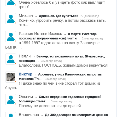
Очень хотелось бы увидеть фото как выглядит
грот б...
Михаил
→
Арсеньев. Где купаться?
27 дней назад
Конечно, угробить речку, а потом рассказывать,
что...
Рафаил Истеев Ижевск
→
В марте 1969 года
произошёл пограничный конфликт н...
2 месяца назад
в 1994-1997 годах летал на вахту Заполярье,
БМПК, ...
Нелли
→
Баннер, установленный по ул. Жуковского,
посвящен ...
3 месяца назад
Благослови, ГОСПОДЬ, живым домой вернуться!!!
Виктор
→
Арсеньев, улица Калининская, напротив
магазина "Ра...
3 месяца назад
Я даже знаю по чей вине сгорел тот домик из
бруса.
Ононим
→
Самое сердечное отделение городской
больницы отмет...
3 месяца назад
Почему не дозвониться до врачей
Владислав
→
До 300 долларов за килограмм: цена на