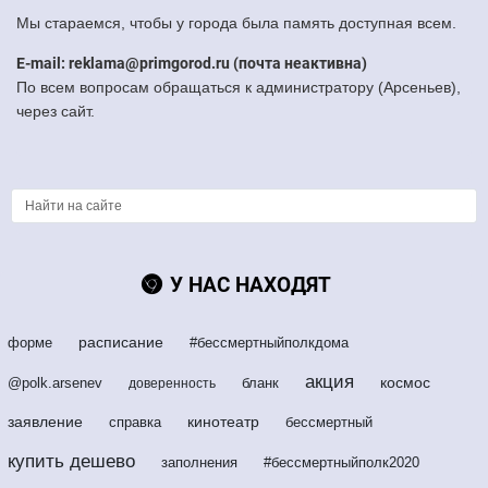
Мы стараемся, чтобы у города была память доступная всем.
E-mail: reklama@primgorod.ru (почта неактивна)
По всем вопросам обращаться к администратору (Арсеньев),
через сайт.
У НАС НАХОДЯТ
расписание
форме
#бессмертныйполкдома
акция
космос
@polk.arsenev
бланк
доверенность
заявление
кинотеатр
справка
бессмертный
купить дешево
заполнения
#бессмертныйполк2020