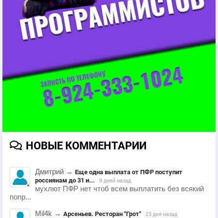
НОВЫЕ КОММЕНТАРИИ
Дмитрий
→
Еще одна выплата от ПФР поступит
россиянам до 31 и...
9 дней назад
мухлют ПФР нет чтоб всем выплатить без всякий
попр...
Mil4k
→
Арсеньев. Ресторан "Грот"
23 дня назад