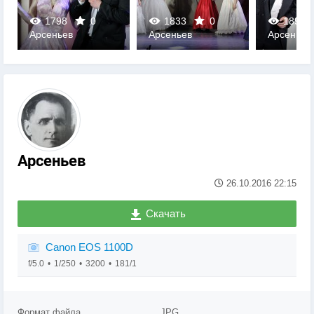
1798
0
1833
0
1898
Арсеньев
Арсеньев
Арсеньев
0
0
0
Арсеньев
26.10.2016
22:15
Скачать
Canon EOS 1100D
f/5.0
1/250
3200
181/1
Формат файла
JPG