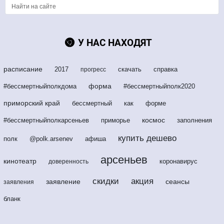
У НАС НАХОДЯТ
расписание
2017
скачать
справка
прогресс
форма
#бессмертныйполкдома
#бессмертныйполк2020
приморский край
бессмертный
как
форме
космос
#бессмертныйполкарсеньев
приморье
заполнения
купить дешево
полк
@polk.arsenev
афиша
арсеньев
кинотеатр
коронавирус
доверенность
скидки
акция
заявление
сеансы
заявления
бланк