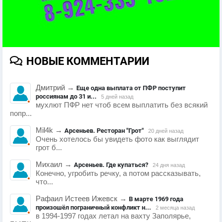
НОВЫЕ КОММЕНТАРИИ
Дмитрий
→
Еще одна выплата от ПФР поступит
россиянам до 31 и...
5 дней назад
мухлют ПФР нет чтоб всем выплатить без всякий
попр...
Mil4k
→
Арсеньев. Ресторан "Грот"
20 дней назад
Очень хотелось бы увидеть фото как выглядит
грот б...
Михаил
→
Арсеньев. Где купаться?
24 дня назад
Конечно, угробить речку, а потом рассказывать,
что...
Рафаил Истеев Ижевск
→
В марте 1969 года
произошёл пограничный конфликт н...
2 месяца назад
в 1994-1997 годах летал на вахту Заполярье,