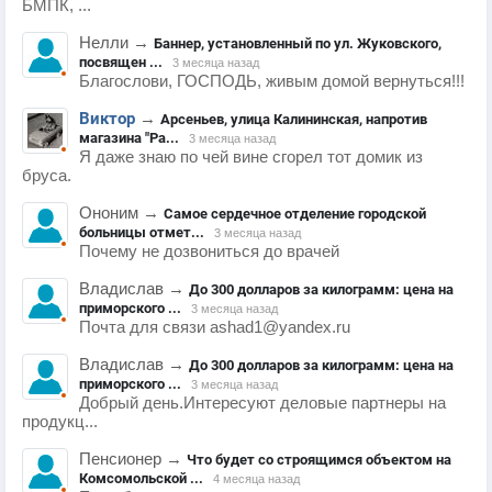
БМПК, ...
Нелли
→
Баннер, установленный по ул. Жуковского,
посвящен ...
3 месяца назад
Благослови, ГОСПОДЬ, живым домой вернуться!!!
Виктор
→
Арсеньев, улица Калининская, напротив
магазина "Ра...
3 месяца назад
Я даже знаю по чей вине сгорел тот домик из
бруса.
Ононим
→
Самое сердечное отделение городской
больницы отмет...
3 месяца назад
Почему не дозвониться до врачей
Владислав
→
До 300 долларов за килограмм: цена на
приморского ...
3 месяца назад
Почта для связи ashad1@yandex.ru
Владислав
→
До 300 долларов за килограмм: цена на
приморского ...
3 месяца назад
Добрый день.Интересуют деловые партнеры на
продукц...
Пенсионер
→
Что будет со строящимся объектом на
Комсомольской ...
4 месяца назад